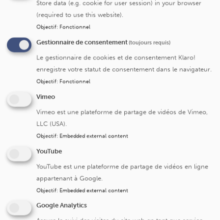
Store data (e.g. cookie for user session) in your browser
(required to use this website).
Objectif
:
Fonctionnel
Gestionnaire de consentement
(toujours requis)
Submit
Le gestionnaire de cookies et de consentement Klaro!
enregistre votre statut de consentement dans le navigateur.
Objectif
:
Fonctionnel
Vimeo
Cliniques universitaires Saint-Luc
Vimeo est une plateforme de partage de vidéos de Vimeo,
LLC (USA).
Avenue Hippocrate 10
Objectif
:
Embedded external content
1200 Bruxelles
YouTube
+32 2 764 11 11
YouTube est une plateforme de partage de vidéos en ligne
Fax. +32 2 764 37 03
appartenant à Google.
N° d'entreprise: 0416.885.016
Objectif
:
Embedded external content
Google Analytics