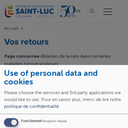
Aller
au
FR
contenu
principal
Accueil
Vos retours
Page concernée
Ablation de la rate dans certaines
maladies hématologiques
Use of personal data and
Email
cookies
Please choose the services and 3rd party applications we
would like to use.
Pour en savoir plus, merci de lire notre
Retour
politique de confidentialité
.
Fonctionnel
(toujours requis)