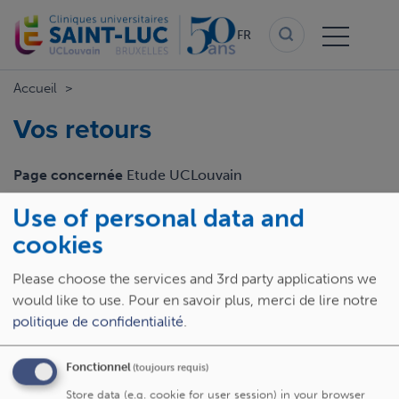
Aller
au
FR
contenu
principal
Accueil
Vos retours
Page concernée
Etude UCLouvain
Use of personal data and
Email
cookies
Please choose the services and 3rd party applications we
Retour
would like to use.
Pour en savoir plus, merci de lire notre
politique de confidentialité
.
Fonctionnel
(toujours requis)
Store data (e.g. cookie for user session) in your browser