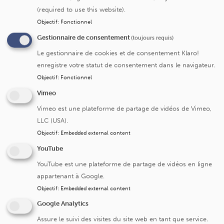
(required to use this website).
Objectif
:
Fonctionnel
Submit
Gestionnaire de consentement
(toujours requis)
Le gestionnaire de cookies et de consentement Klaro!
enregistre votre statut de consentement dans le navigateur.
Objectif
:
Fonctionnel
Vimeo
Cliniques universitaires Saint-Luc
Vimeo est une plateforme de partage de vidéos de Vimeo,
LLC (USA).
Avenue Hippocrate 10
Objectif
:
Embedded external content
1200 Bruxelles
YouTube
+32 2 764 11 11
YouTube est une plateforme de partage de vidéos en ligne
Fax. +32 2 764 37 03
appartenant à Google.
N° d'entreprise: 0416.885.016
Objectif
:
Embedded external content
Google Analytics
Assure le suivi des visites du site web en tant que service.