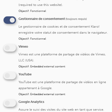
(required to use this website).
Objectif
:
Fonctionnel
Submit
Gestionnaire de consentement
(toujours requis)
Le gestionnaire de cookies et de consentement Klaro!
enregistre votre statut de consentement dans le navigateur.
Objectif
:
Fonctionnel
Vimeo
Cliniques universitaires Saint-Luc
Vimeo est une plateforme de partage de vidéos de Vimeo,
LLC (USA).
Avenue Hippocrate 10
Objectif
:
Embedded external content
1200 Bruxelles
YouTube
+32 2 764 11 11
YouTube est une plateforme de partage de vidéos en ligne
Fax. +32 2 764 37 03
appartenant à Google.
N° d'entreprise: 0416.885.016
Objectif
:
Embedded external content
Google Analytics
Assure le suivi des visites du site web en tant que service.