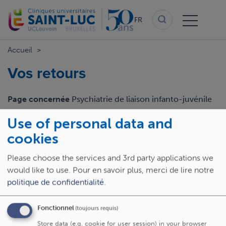
Aller
au
FR
contenu
principal
Accueil
Vos retours
Page concernée
Psychiatrie de liaison infanto-juvénile
Use of personal data and
Email
cookies
Please choose the services and 3rd party applications we
Retour
would like to use.
Pour en savoir plus, merci de lire notre
politique de confidentialité
.
Fonctionnel
(toujours requis)
Store data (e.g. cookie for user session) in your browser