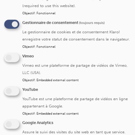
(required to use this website).
Objectif
:
Fonctionnel
Submit
Gestionnaire de consentement
(toujours requis)
Le gestionnaire de cookies et de consentement Klaro!
enregistre votre statut de consentement dans le navigateur.
Objectif
:
Fonctionnel
Vimeo
Cliniques universitaires Saint-Luc
Vimeo est une plateforme de partage de vidéos de Vimeo,
LLC (USA).
Avenue Hippocrate 10
Objectif
:
Embedded external content
1200 Bruxelles
YouTube
+32 2 764 11 11
YouTube est une plateforme de partage de vidéos en ligne
Fax. +32 2 764 37 03
appartenant à Google.
N° d'entreprise: 0416.885.016
Objectif
:
Embedded external content
Google Analytics
Assure le suivi des visites du site web en tant que service.