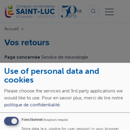
Aller
au
FR
contenu
principal
Accueil
Vos retours
Page concernée
Service de neurologie
Use of personal data and
Email
cookies
Please choose the services and 3rd party applications we
Retour
would like to use.
Pour en savoir plus, merci de lire notre
politique de confidentialité
.
Fonctionnel
(toujours requis)
Store data (e.g. cookie for user session) in your browser