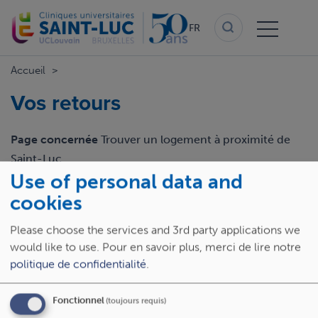
Aller
au
FR
contenu
principal
Accueil
Vos retours
Page concernée
Trouver un logement à proximité de
Saint-Luc
Use of personal data and
Email
cookies
Please choose the services and 3rd party applications we
would like to use.
Pour en savoir plus, merci de lire notre
Retour
politique de confidentialité
.
Fonctionnel
(toujours requis)