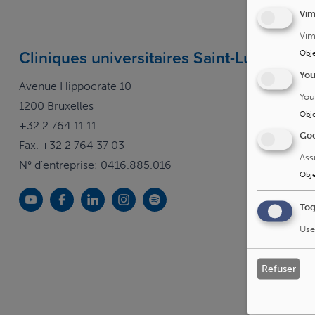
Vi
Vim
Cliniques universitaires Saint-Luc
Obje
Yo
Avenue Hippocrate 10
You
1200 Bruxelles
Obje
+32 2 764 11 11
Goo
Fax. +32 2 764 37 03
Ass
N° d'entreprise: 0416.885.016
Obje
Tog
Use
Refuser