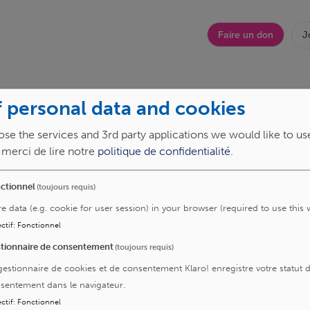
Faire un don
J
Top
menu
Recherche et innovation
À propos
 personal data and cookies
se the services and 3rd party applications we would like to us
, merci de lire notre
politique de confidentialité
.
ctionnel
(toujours requis)
urs
re data (e.g. cookie for user session) in your browser (required to use this 
ctif
:
Fonctionnel
tionnaire de consentement
(toujours requis)
es-le-nous
gestionnaire de cookies et de consentement Klaro! enregistre votre statut 
sentement dans le navigateur.
ctif
:
Fonctionnel