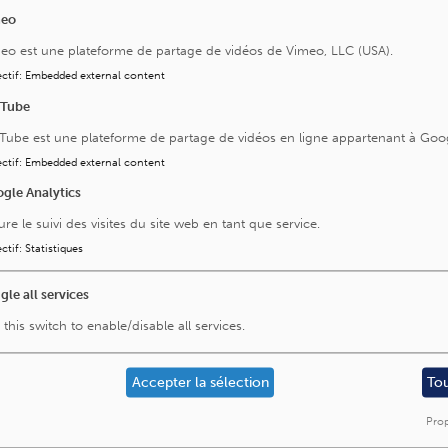
meo
eo est une plateforme de partage de vidéos de Vimeo, LLC (USA).
Visitez aussi
ctif
:
Embedded external content
uTube
La Fondation Saint-Luc
Tube est une plateforme de partage de vidéos en ligne appartenant à Goo
L'Institut Roi Albert II
ctif
:
Embedded external content
L'Institut des Maladies Rares
gle Analytics
L'Institut Cardiovasculaire
ure le suivi des visites du site web en tant que service.
UCLouvain
ctif
:
Statistiques
Footer
Cookies
gle all services
legal
 this switch to enable/disable all services.
Accepter la sélection
To
Prop