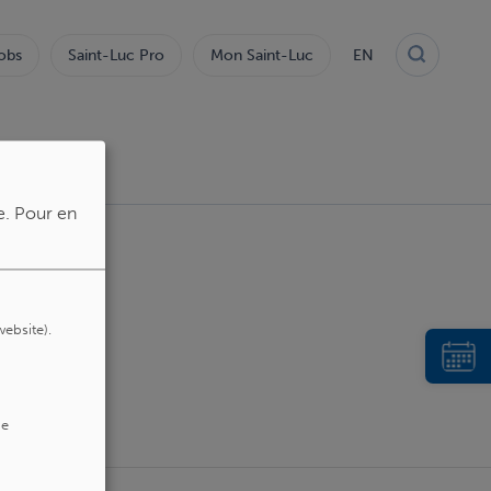
obs
Saint-Luc Pro
Mon Saint-Luc
EN
e.
Pour en
website).
de