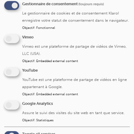
Gestionnaire de consentement
(toujours requis)
Le gestionnaire de cookies et de consentement Klaro!
enregistre votre statut de consentement dans le navigateur.
Objectif
:
Fonctionnel
Vimeo
Vimeo est une plateforme de partage de vidéos de Vimeo,
LLC (USA).
Objectif
:
Embedded external content
Cliniques universitaires Saint-Luc
YouTube
Avenue Hippocrate 10
YouTube est une plateforme de partage de vidéos en ligne
1200 Bruxelles
appartenant à Google.
+32 2 764 11 11
Objectif
:
Embedded external content
Fax. +32 2 764 37 03
Google Analytics
N° d'entreprise: 0416.885.016
Assure le suivi des visites du site web en tant que service.
Objectif
:
Statistiques
Toggle all services