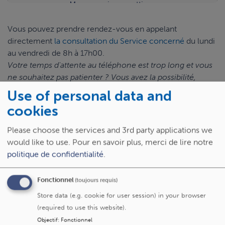
Manage privacy settings
Vous pouvez prendre rendez-vous en appelant
directement
la consultation du Service concerné
du lundi
au vendredi de 8h à 17h00.
Votre temps d'attente au téléphone est trop long et vous
ne souhaitez pas patienter ? Vous avez la possibilité,
durant l'appel téléphonique, d’encoder votre numéro de
Use of personal data and
téléphone : vous serez alors recontacté(e) par le
cookies
secrétariat dans le courant de la journée.
Please choose the services and 3rd party applications we
would like to use.
Pour en savoir plus, merci de lire notre
politique de confidentialité
.
En pratique : vous rendre à votre
consultation
Fonctionnel
(toujours requis)
Store data (e.g. cookie for user session) in your browser
J'ai besoin d'une assistance particulière
(required to use this website).
Objectif
:
Fonctionnel