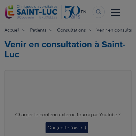
Skip
to
EN
main
content
Accueil
Patients
Consultations
Venir en consultati
Venir en consultation à Saint-
Luc
Charger le contenu externe fourni par
YouTube
?
Oui (cette fois-ci)