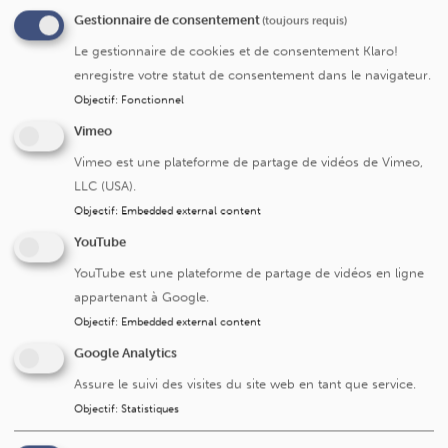
Concrètement, où vous présenter pour une
Gestionnaire de consentement
(toujours requis)
consultation ?
Le gestionnaire de cookies et de consentement Klaro!
enregistre votre statut de consentement dans le navigateur.
Objectif
:
Fonctionnel
Que va me coûter ma consultation ?
Vimeo
Vimeo est une plateforme de partage de vidéos de Vimeo,
Trouver les coordonnées d'un médecin ou
LLC (USA).
d'un service
Objectif
:
Embedded external content
YouTube
Vos données médicales et le Réseau santé
YouTube est une plateforme de partage de vidéos en ligne
Bruxellois
appartenant à Google.
Objectif
:
Embedded external content
Google Analytics
Assure le suivi des visites du site web en tant que service.
Un problème ou une remarque
Dites-le-nous
sur cette page ?
Objectif
:
Statistiques