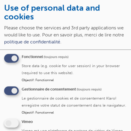
pratiques cliniques originales. Celles-ci sont à encourager
Use of personal data and
dans la mesure où elles se soutiennent d'une éthique
cookies
positive proche de la situation du patient et respectueuse
du cheminement de tous les intervenants, ainsi que d'une
Please choose the services and 3rd party applications we
éthique de la discussion, collégiale et multidisciplinaire.
would like to use.
Pour en savoir plus, merci de lire notre
Parmi ces initiatives, il faut retenir, e.a., l'inscription
politique de confidentialité
.
progressive de la logique "soins continus" dans la pratique
clinique quotidienne et le recours possible par tous à
Fonctionnel
(toujours requis)
l'expertise de l'équipe mobile de soins continus, la
Store data (e.g. cookie for user session) in your browser
sensibilisation des soignants à prendre la douleur en
(required to use this website).
considération, à intégrer le sens des limites et de la mort,
Objectif
:
Fonctionnel
notamment par une limitation des soins disproportionnés;
le souci d'une approche plus intégrée possible du patient
Gestionnaire de consentement
(toujours requis)
et ensuite de sa famille, incluant dès que possible l'offre
Le gestionnaire de cookies et de consentement Klaro!
d'un accompagnement spirituel, psychologique et social
enregistre votre statut de consentement dans le navigateur.
de qualité.
Objectif
:
Fonctionnel
Cliquez ici
pour en savoir plus sur le Comité d'Ethique
Vimeo
hospitalo-facultaire
Vimeo est une plateforme de partage de vidéos de Vimeo,