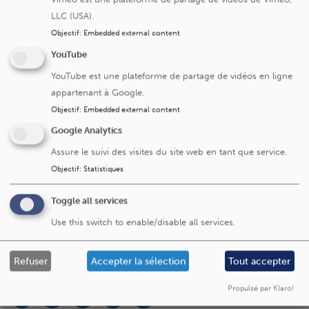
LLC (USA).
Objectif
:
Embedded external content
Un problème ou une remarque
Dites-le-nous
sur cette page ?
YouTube
YouTube est une plateforme de partage de vidéos en ligne
appartenant à Google.
Objectif
:
Embedded external content
Google Analytics
Cliniques universitaires Saint-Luc
Assure le suivi des visites du site web en tant que service.
Objectif
:
Statistiques
Avenue Hippocrate 10
Toggle all services
1200 Bruxelles
+32 2 764 11 11
Use this switch to enable/disable all services.
Fax. +32 2 764 37 03
Refuser
Accepter la sélection
Tout accepter
N° d'entreprise: 0416.885.016
Propulsé par Klaro!