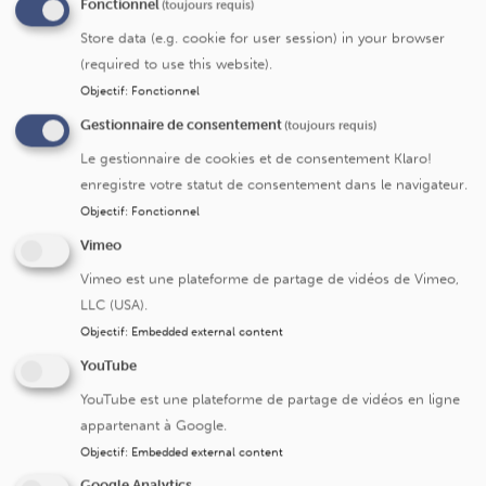
Fonctionnel
(toujours requis)
Store data (e.g. cookie for user session) in your browser
(required to use this website).
Objectif
:
Fonctionnel
Gestionnaire de consentement
(toujours requis)
Le gestionnaire de cookies et de consentement Klaro!
enregistre votre statut de consentement dans le navigateur.
Objectif
:
Fonctionnel
Si vous rencontrez des problèmes d'affichage
Vimeo
ou que vous êtes sur MAC/IPHONE, cliquez
ici
pour lancer l'estimation dans une autre
Vimeo est une plateforme de partage de vidéos de Vimeo,
fenêtre.
LLC (USA).
Objectif
:
Embedded external content
YouTube
Matériel à votre charge durant
YouTube est une plateforme de partage de vidéos en ligne
l’hospitalisation
appartenant à Google.
Objectif
:
Embedded external content
Au cours de votre hospitalisation, la facturation de
Google Analytics