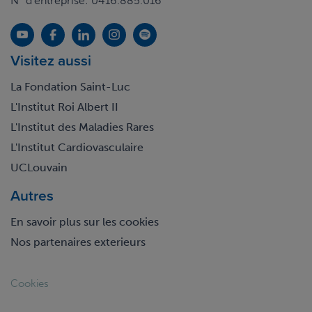
N° d'entreprise: 0416.885.016
Visitez aussi
La Fondation Saint-Luc
L'Institut Roi Albert II
L'Institut des Maladies Rares
L'Institut Cardiovasculaire
UCLouvain
Autres
En savoir plus sur les cookies
Nos partenaires exterieurs
Footer
Cookies
legal