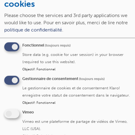
cookies
radiologie
.
Please choose the services and 3rd party applications we
Diététicien
would like to use.
Pour en savoir plus, merci de lire notre
Contactez le responsable du service diététique
politique de confidentialité
.
:
pierre.garin@saintluc.uclouvain.be
Fonctionnel
(toujours requis)
Psychologue
Store data (e.g. cookie for user session) in your browser
Contactez Sabine Wowereit
(required to use this website).
:
sabine.wowereit@saintluc.uclouvain.be
Objectif
:
Fonctionnel
Logopède
Gestionnaire de consentement
(toujours requis)
Contactez Valentine Deslangles:
Le gestionnaire de cookies et de consentement Klaro!
valentine.deslangles@saintluc.uclouvain.be
enregistre votre statut de consentement dans le navigateur.
Objectif
:
Fonctionnel
Kinésithérapeute
Vimeo
Toute demande de stage doit être adressée dans le cadre
professionnel, en lien avec une école de kinésithérapie ou
Vimeo est une plateforme de partage de vidéos de Vimeo,
d'ergothérapie, ou dans un parcours d'amélioration
LLC (USA).