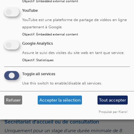
professionnelle.
Objectif
:
Embedded external content
Contactez Anne-Claire Latiers, cheffe de service de
YouTube
kinésithérapie et ergothérapie :
anne-
YouTube est une plateforme de partage de vidéos en ligne
claire.latiers@saintluc.uclouvain.be
appartenant à Google.
Ergothérapeute
Objectif
:
Embedded external content
Google Analytics
Contactez Odile Dehaut au 02 764 16
22,
odile.dehaut@saintluc.uclouvain.be
Assure le suivi des visites du site web en tant que service.
Objectif
:
Statistiques
Pharmacien et assistant pharmaceutico-technique
Envoyez votre CV et lettre de motivation à
pharmacie-
Toggle all services
secretariat@saintluc.uclouvain.be
Use this switch to enable/disable all services.
Assistant social
Refuser
Accepter la sélection
Tout accepter
Contactez Chloé Blasson, Responsable du
service social
,
chloe.blasson@saintluc.uclouvain.be
Propulsé par Klaro!
Secrétariat d'accueil ou de consultation
Uniquement pour un stage d'une durée minimale de 8