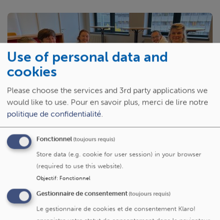
Use of personal data and
cookies
Please choose the services and 3rd party applications we
would like to use.
Pour en savoir plus, merci de lire notre
Le modèle humaniste en soins infirmiers :
politique de confidentialité
.
(re)donner du sens
Fonctionnel
(toujours requis)
Store data (e.g. cookie for user session) in your browser
(required to use this website).
Objectif
:
Fonctionnel
Gestionnaire de consentement
(toujours requis)
Le gestionnaire de cookies et de consentement Klaro!