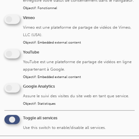
enregistre votre statut de consentement dans le navigateur.
Objectif
:
Fonctionnel
Pénurie infirmière : tout Saint-Luc en fait son affaire
Vimeo
Vimeo est une plateforme de partage de vidéos de Vimeo,
LLC (USA).
Objectif
:
Embedded external content
YouTube
YouTube est une plateforme de partage de vidéos en ligne
appartenant à Google.
Objectif
:
Embedded external content
Google Analytics
Hommage à un engagement humain et porteur de
Assure le suivi des visites du site web en tant que service.
sens
Objectif
:
Statistiques
Toggle all services
Use this switch to enable/disable all services.