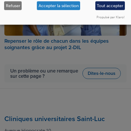
Refuser
Accepter la sélection
Tout accepter
Propulsé par Klaro!
Repenser le rôle de chacun dans les équipes
soignantes grâce au projet 2-DIL
Un problème ou une remarque
Dites-le-nous
sur cette page ?
Cliniques universitaires Saint-Luc
Avenue Hippocrate 10