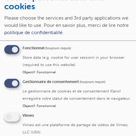
en chambre double, ou en continu si la
cookies
maman est installée en chambre
individuelle.
Please choose the services and 3rd party applications we
La fratrie est la bienvenue entre 15h et
would like to use.
Pour en savoir plus, merci de lire notre
20h30.
politique de confidentialité
.
Soins intensifs M et T
: de 13h00 à 19h30
Fonctionnel
(toujours requis)
Store data (e.g. cookie for user session) in your browser
Pathologies cardiovasculaires intensives (CVI
(required to use this website).
1 et CVI 2 - Soins intensifs cardiaques)
: de
Objectif
:
Fonctionnel
14h00 à 15h00 et de 18h00 à 19h30
Gestionnaire de consentement
(toujours requis)
Soins intensifs pédiatriques
: de 11h00 à
Le gestionnaire de cookies et de consentement Klaro!
23h00 avec un parent en permanence
enregistre votre statut de consentement dans le navigateur.
Objectif
:
Fonctionnel
Soins intensifs néonataux (néonatologie)
:
Vimeo
les parents sont les bienvenus 7j/7 et 24h/24.
Les autres visites se font avec une limite de
Vimeo est une plateforme de partage de vidéos de Vimeo,
maximum 2 visiteurs en plus des parents.
LLC (USA).