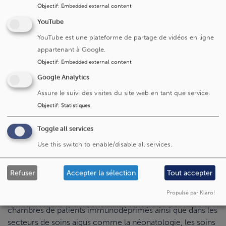
Objectif
:
Embedded external content
Unité d'hospitalisation adulte en
Psychiatrie
YouTube
(N10)
: de 17h30 à 19h30
YouTube est une plateforme de partage de vidéos en ligne
appartenant à Google.
Objectif
:
Embedded external content
Plus d'infos sur la maternité
Google Analytics
Assure le suivi des visites du site web en tant que service.
Objectif
:
Statistiques
Pour garantir des soins de qualité, merci de
Toggle all services
recommander à vos proches de quitter la chambre lors
des soins ou visites des professionnels de la santé.
Use this switch to enable/disable all services.
Les toilettes dans les chambres sont interdites aux
Refuser
Accepter la sélection
Tout accepter
visiteurs. Des toilettes réservées au public sont à la
disposition des visiteurs à proximité des ascenseurs.
Propulsé par Klaro!
Les fleurs sont les bienvenues, excepté dans les unités et
chambres de patients immunodéprimés ainsi que dans les
secteurs de soins aigus comme la néonatologie, les soins