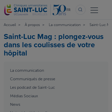
Aller
au
FR
contenu
principal
Accueil
À propos
La communication
Saint-Luc M
Saint-Luc Mag : plongez-vous
dans les coulisses de votre
hôpital
aside
La communication
menu
Communiqués de presse
Les podcast de Saint-Luc
Médias Sociaux
News