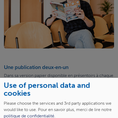
Une publication deux-en-un
Dans sa version papier disponible en présentoirs à chaque
étage des Cliniques universitaires Saint-Luc, Saint-Luc
Use of personal data and
Mag est adossé aux
Echos de la Fondation Saint-Luc
. Ce
cookies
magazine revient sur les projets menés à Saint-Luc grâce
à la Fondation Saint-Luc et ses donateurs.
Please choose the services and 3rd party applications we
would like to use.
Pour en savoir plus, merci de lire notre
Le dénominateur commun des deux publications ? Mettre
politique de confidentialité
.
en avant le travail de nos équipes et de professionnels,