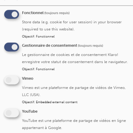
l’excellence de notre médecine, l’humanité de nos soins.
Fonctionnel
(toujours requis)
Store data (e.g. cookie for user session) in your browser
Saint-Luc Mag n°15
( novembre 2025 )
(required to use this website).
Saint-Luc Mag n°14
( juin 2025 )
Objectif
:
Fonctionnel
Saint-Luc Mag n°13
( décembre 2024 )
Gestionnaire de consentement
(toujours requis)
Saint-Luc Mag n°12
( juillet 2024 )
Le gestionnaire de cookies et de consentement Klaro!
Saint-Luc Mag n°11
( décembre 2023 )
enregistre votre statut de consentement dans le navigateur.
Saint-Luc Mag n°10
( mai 2023 )
Objectif
:
Fonctionnel
Saint-Luc Mag n°9
( décembre 2022 )
Vimeo
Saint-Luc Mag n°8
( mai 2022 )
Vimeo est une plateforme de partage de vidéos de Vimeo,
Saint-Luc Mag n°7
( mai 2021 )
LLC (USA).
Saint-Luc Mag n°6
( décembre 2020 )
Objectif
:
Embedded external content
YouTube
Saint-Luc Mag n°5
( décembre 2019 )
YouTube est une plateforme de partage de vidéos en ligne
Saint-Luc Mag n°4
( mai 2019 )
appartenant à Google.