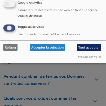
Quelles sont les personnes ayant accès à
Google Analytics
vos Données ?
Assure le suivi des visites du site web en tant que service.
Objectif
:
Statistiques
Avec qui partageons-nous vos Données ?
Toggle all services
Use this switch to enable/disable all services.
Partage au sein des réseaux de soins
Refuser
Accepter la sélection
Tout accepter
Quelles sont les mesures de sécurité prises à
Propulsé par Klaro!
l’égard de vos Données ?
Pendant combien de temps vos Données
sont-elles conservées ?
Quels sont vos droits et comment les
exercer ?