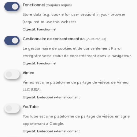
Fonctionnel
(toujours requis)
protection des données
Store data (e.g. cookie for user session) in your browser
(required to use this website).
Responsable de traitement et Délégué à la
Objectif
:
Fonctionnel
protection des données
Gestionnaire de consentement
(toujours requis)
Le gestionnaire de cookies et de consentement Klaro!
Quels sont les types de Données traitées et
enregistre votre statut de consentement dans le navigateur.
comment sont-elles collectées ?
Objectif
:
Fonctionnel
Vimeo
Vimeo est une plateforme de partage de vidéos de Vimeo,
Sur quels fondements juridiques vos
LLC (USA).
Données sont-elles traitées ?
Objectif
:
Embedded external content
YouTube
Dans quels buts vos Données sont-elles
YouTube est une plateforme de partage de vidéos en ligne
utilisées ?
appartenant à Google.
Objectif
:
Embedded external content