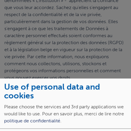
dénommées « L’institution » - apprécient la confiance
que vous leur accordez. Sachez qu’elles s’engagent au
respect de la confidentialité et de la vie privée,
particulièrement dans la gestion de vos données. Elles
s’engagent à ce que les traitements de Données à
caractère personnel effectués soient conformes au
règlement général sur la protection des données (RGPD)
et à la législation belge en vigueur sur la protection de la
vie privée. Par cette information, nous expliquons
comment nous collectons, utilisons, stockons et
protégeons vos informations personnelles et comment
vous pouvez exercer vos droits.
Use of personal data and
cookies
Qui est concerné par les traitements de
Please choose the services and 3rd party applications we
données?
would like to use.
Pour en savoir plus, merci de lire notre
politique de confidentialité
.
Eléments essentiels de notre politique de