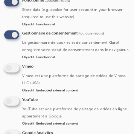
Fonctionnel
(toujours requis)
Les Cliniques universitaires Saint-Luc ont mis en place
Store data (e.g. cookie for user session) in your browser
une structure de gestion centralisée de la recherche
(required to use this website).
clinique, un « Clinical Trial Center (CTC)». Le CTC a pour
Objectif
:
Fonctionnel
mission de professionnaliser la recherche clinique dans
Gestionnaire de consentement
(toujours requis)
l’institution et de couvrir tous les aspects relatifs à la
recherche commerciale et à la recherche académique
Le gestionnaire de cookies et de consentement Klaro!
tant sur le plan économique qu’organisationnel.
enregistre votre statut de consentement dans le navigateur.
Objectif
:
Fonctionnel
La présentation du service, la liste des personnes de
contact et leurs coordonnées ainsi que les formations en
Vimeo
bonnes pratiques cliniques sont disponible via
ce lien
Vimeo est une plateforme de partage de vidéos de Vimeo,
LLC (USA).
Objectif
:
Embedded external content
Le Comité D’Ethique Hospitalo-Facultaire
(CEHF)
YouTube
Le rôle du comité d’éthique hospitalo-facultaire est
YouTube est une plateforme de partage de vidéos en ligne
nécessaire et obligatoire car en tant qu’instance
appartenant à Google.
indépendante, il s’assure du respect des droits et de la
Objectif
:
Embedded external content
sécurité des participants aux études cliniques : toute
Google Analytics