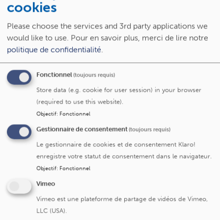
cookies
améliore considérablement le pronostic et réduit les
séquelles.
Please choose the services and 3rd party applications we
would like to use.
Pour en savoir plus, merci de lire notre
Les Cliniques Saint-Luc participent par ailleurs en ce
politique de confidentialité
.
moment à une étude internationale pour tester un
traitement capable de neutraliser la toxine avant qu’elle ne
Fonctionnel
pénètre dans les cellules.
(toujours requis)
Store data (e.g. cookie for user session) in your browser
Une étude au recrutement complexe
(required to use this website).
La recherche multicentrique évalue plus précisément une
Objectif
:
Fonctionnel
immunoglobuline dirigée contre la toxine et qui
Gestionnaire de consentement
(toujours requis)
s’administre par injection en intraveineuse. Afin qu’un tel
traitement puisse fonctionner, une administration
Le gestionnaire de cookies et de consentement Klaro!
précoce s’avère indispensable, soit dans les 24 heures
enregistre votre statut de consentement dans le navigateur.
après l’identification du patient. Des diarrhées sévères
Objectif
:
Fonctionnel
(souvent sanglantes) constituent les premiers signes
Vimeo
cliniques d’un SHU.
Vimeo est une plateforme de partage de vidéos de Vimeo,
Outre ce délai extrêmement court pour informer les
LLC (USA).
familles et initier la prise en charge, l’incidence