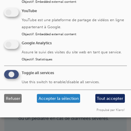
Objectif
:
Embedded external content
relativement rare des SHU complexifie le recrutement
YouTube
des patients. Afin d’optimiser au maximum ce dernier, le
YouTube est une plateforme de partage de vidéos en ligne
Service de néphrologie pédiatrique des Cliniques Saint-
appartenant à Google.
Luc propose un numéro actif 24 heures sur 24 et 7 jours
Objectif
:
Embedded external content
sur 7 et qui a été transmis à la communauté médicale.
Google Analytics
Assure le suivi des visites du site web en tant que service.
Objectif
:
Statistiques
Messages au grand public
Les néphrologues recommandent, pour les
Toggle all services
enfants de moins de 10 ans :
Use this switch to enable/disable all services.
éviter au maximum les produits non-
pasteurisés (dont les jus de pomme) ;
Refuser
Accepter la sélection
Tout accepter
privilégier les viandes bien cuites ;
Propulsé par Klaro!
consulter rapidement un médecin généraliste
ou un pédiatre en cas de diarrhées sévères.