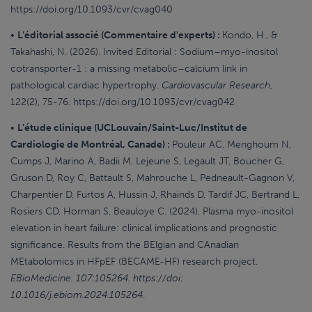
https://doi.org/10.1093/cvr/cvag040
•
L’éditorial associé (Commentaire d'experts) :
Kondo, H., &
Takahashi, N. (2026). Invited Editorial : Sodium–myo-inositol
cotransporter-1 : a missing metabolic–calcium link in
pathological cardiac hypertrophy.
Cardiovascular Research
,
122(2), 75-76. https://doi.org/10.1093/cvr/cvag042
•
L’étude clinique (UCLouvain/Saint-Luc/Institut de
Cardiologie de Montréal, Canade) :
Pouleur AC, Menghoum N,
Cumps J, Marino A, Badii M, Lejeune S, Legault JT, Boucher G,
Gruson D, Roy C, Battault S, Mahrouche L, Pedneault-Gagnon V,
Charpentier D, Furtos A, Hussin J, Rhainds D, Tardif JC, Bertrand L,
Rosiers CD, Horman S, Beauloye C. (2024). Plasma myo-inositol
elevation in heart failure: clinical implications and prognostic
significance. Results from the BElgian and CAnadian
MEtabolomics in HFpEF (BECAME-HF) research project.
EBioMedicine. 107:105264. https://doi:
10.1016/j.ebiom.2024.105264
.