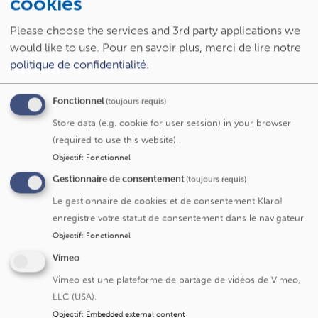
cookies
les chercheurs ont réussi à démontrer que la
neutralisation de SMIT1 permettrait protéger le coeur.
Please choose the services and 3rd party applications we
C'est une piste très concrète car ce transporteur
would like to use.
Pour en savoir plus, merci de lire notre
ressemble à d'autres molécules déjà ciblées par des
politique de confidentialité
.
médicaments récents, les inhibiteurs de SGLT2. Cette
avancée permet d'imaginer, à terme, de nouveaux
Fonctionnel
(toujours requis)
traitements capables de freiner l'insuffisance cardiaque
Store data (e.g. cookie for user session) in your browser
chez les patients pour lesquels il n'existe aujourd'hui
(required to use this website).
presqu’aucune solution.
Objectif
:
Fonctionnel
Gestionnaire de consentement
(toujours requis)
Le gestionnaire de cookies et de consentement Klaro!
Un travail de longue haleine
enregistre votre statut de consentement dans le navigateur.
Cette avancée scientifique est le fruit d'un projet
Objectif
:
Fonctionnel
de recherche soutenu depuis plusieurs années
Vimeo
par Saint-Luc et l’UCLouvain. En 2024, une
Vimeo est une plateforme de partage de vidéos de Vimeo,
première étude (réalisée avec l'Institut de
LLC (USA).
cardiologie de Montréal et publiée dans The
Objectif
:
Embedded external content
Lancet – Ebiomedicine) avait déjà franchi une