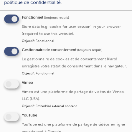
Cliniques universitaires Saint-Luc en collaboration avec
politique de confidentialité
.
l’asbl Toi Mon Endo.
19h30
(introduction à 19h)
:
Projection du film de
Fonctionnel
(toujours requis)
sensibilisation
« Derrière le sourire »
, réalisé par
Store data (e.g. cookie for user session) in your browser
l’association de patientes
Toi Mon Endo
(Auditoire
(required to use this website).
Maisin - auditoires de l'UCLouvain Bruxelles).
Objectif
:
Fonctionnel
20h :
Rencontre et échanges avec les équipes et les
patientes.
Gestionnaire de consentement
(toujours requis)
20h30 :
Visite de l’unité FIV et de la salle d’opération.
Le gestionnaire de cookies et de consentement Klaro!
enregistre votre statut de consentement dans le navigateur.
📩
Inscription souhaitée pour la projection du film et la
Objectif
:
Fonctionnel
visite :
magali.alsteen@saintluc.uclouvain.be
Vimeo
Vimeo est une plateforme de partage de vidéos de Vimeo,
LLC (USA).
Derniers événements
Objectif
:
Embedded external content
Dernières actus
YouTube
YouTube est une plateforme de partage de vidéos en ligne
Bientôt parents : une formation pour préparer
appartenant à Google.