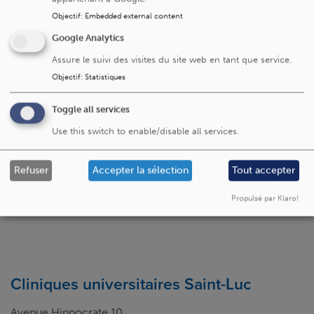
sereinement l'arrivée de votre bébé
Objectif
:
Embedded external content
Un été sans risques infectiologiques : les conseils
Google Analytics
de nos experts dans un podcast
Assure le suivi des visites du site web en tant que service.
Le suivi de grossesse désormais possible à
Schaerbeek (quartier Diamant)
Objectif
:
Statistiques
Quand la thérapie ne porte pas de blouse
Toggle all services
Première en Europe : opération inédite pour
Use this switch to enable/disable all services.
l’épilepsie réfractaire
L’UCLouvain Lymphatic Center reconnu comme
centre d'excellence international
Refuser
Accepter la sélection
Tout accepter
Propulsé par Klaro!
Cliniques universitaires Saint-Luc
Avenue Hippocrate 10