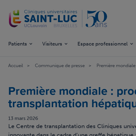
Aller
au
contenu
principal
Patients
Visiteurs
Espace professionnel
Accueil
Communique de presse
Première mondiale 
Première mondiale : pr
transplantation hépatiq
13 mars 2026
Le Centre de transplantation des Cliniques unive
innovante dans le cadre d’une greffe hépatique 