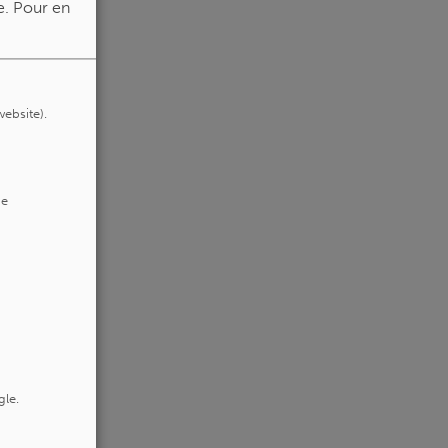
e.
Pour en
website).
de
gle.