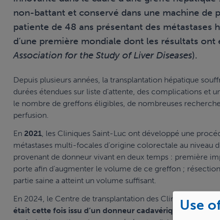
non-battant et conservé dans une machine de pe
patiente de 48 ans présentant des métastases hé
d’une première mondiale dont les résultats ont é
Association for the Study of Liver Diseases
).
Depuis plusieurs années, la transplantation hépatique souf
durées étendues sur liste d’attente, des complications et u
le nombre de greffons éligibles, de nombreuses recherches
perfusion.
En
2021
, les Cliniques Saint-Luc ont développé une procédu
métastases multi-focales d’origine colorectale au niveau du 
provenant de donneur vivant en deux temps : première impla
porte afin d’augmenter le volume de ce greffon ; résection
partie saine a atteint un volume suffisant.
En 2024, le Centre de transplantation des Cliniques Saint-
Use of
était cette fois issu d’un donneur cadavérique à cœur 