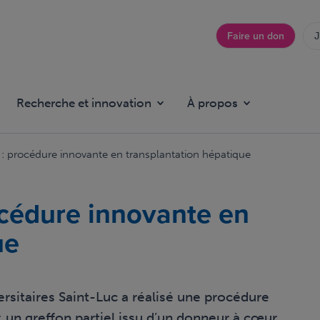
Faire un don
J
Top
menu
Recherche et innovation
À propos
: procédure innovante en transplantation hépatique
océdure innovante en
ue
rsitaires Saint-Luc a réalisé une procédure
: un greffon partiel issu d’un donneur à cœur