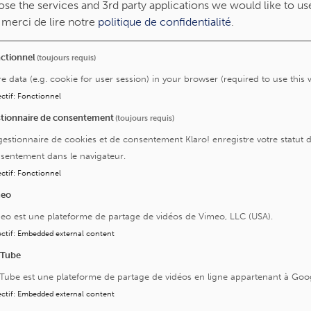
foie gauche alloué à la procédure auxilliaire, le foie droit à
se the services and 3rd party applications we would like to us
ale
dont les résultats ont été rapportés dans la revue de
, merci de lire notre
politique de confidentialité
.
ases
).
ctionnel
(toujours requis)
plications
re data (e.g. cookie for user session) in your browser (required to use this 
ctif
:
Fonctionnel
que. La première chez les patients en mort cérébrale
tionnaire de consentement
(toujours requis)
et la deuxième où une mort cérébrale ne peut être
gestionnaire de cookies et de consentement Klaro! enregistre votre statut 
orts implique un arrêt respiratoire, puis cardiaque. Ces
sentement dans le navigateur.
 un arrêt cardiaque avant d’être initiés. Pendant longtemps,
considérés trop à risque de complications (lésions des voies
ctif
:
Fonctionnel
donneur) pour les transplantations. Dans le cadre de la
meo
cé dans une machine de perfusion hypothermique
eo est une plateforme de partage de vidéos de Vimeo, LLC (USA).
ctif
:
Embedded external content
ns
qui présentait des métastases hépatiques colorectales
uTube
 ce greffon a suffisamment augmenté son volume pour
Tube est une plateforme de partage de vidéos en ligne appartenant à Goo
L’évolution de la patiente a été particulièrement
ctif
:
Embedded external content
, de rejet ou encore de fibrose et 15 mois après la procédure,