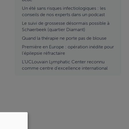
Un été sans risques infectiologiques : les
conseils de nos experts dans un podcast
Le suivi de grossesse désormais possible à
Schaerbeek (quartier Diamant)
Quand la thérapie ne porte pas de blouse
Première en Europe : opération inédite pour
l’épilepsie réfractaire
L’UCLouvain Lymphatic Center reconnu
comme centre d'excellence international