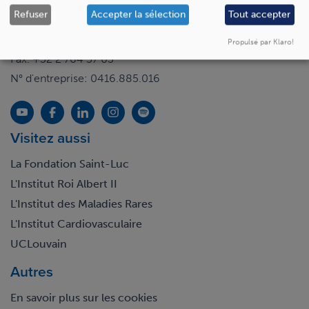
Avenue Hippocrate 10
Refuser
Accepter la sélection
Tout accepter
1200 Bruxelles
+32 2 764 11 11
Propulsé par Klaro!
Fax. +32 2 764 37 03
N° d'entreprise: 0416.885.016
Visitez aussi
La Fondation Saint-Luc
L'Institut Roi Albert II
L'Institut des Maladies Rares
L'Institut Cardiovasculaire
UCLouvain
Autres
En savoir plus sur les cookies