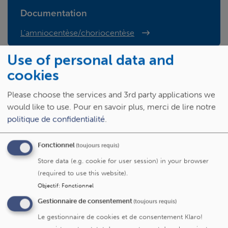
Documentation
L'amniocentèse/choriocentèse
Use of personal data and
cookies
Si votre médecin suspecte une maladie ou une
malformation chez le fœtus, il vous dirigera vers le
Please choose the services and 3rd party applications we
service de diagnostic anténatal/médecine fœtale. Dans ce
would like to use.
Pour en savoir plus, merci de lire notre
service, plusieurs obstétriciens réalisent des échographies
politique de confidentialité
.
mais également des techniques de diagnostic plus
invasives afin de réaliser une mise au point précise.
Fonctionnel
(toujours requis)
La
ponction de liquide amniotique
(amniocentèse) est la
Store data (e.g. cookie for user session) in your browser
plus fréquemment effectuée. Dans certaines indications, il
(required to use this website).
est nécessaire d’analyser le liquide amniotique du bébé.
Objectif
:
Fonctionnel
Dans ce liquide, il est possible de rechercher des maladies
infectieuses, génétiques ou autres.
Gestionnaire de consentement
(toujours requis)
Le gestionnaire de cookies et de consentement Klaro!
D’autres techniques peuvent être proposées dans certains