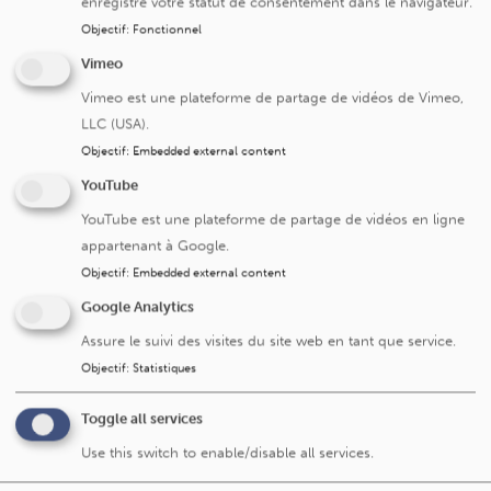
enregistre votre statut de consentement dans le navigateur.
cas :
Objectif
:
Fonctionnel
La
biopsie de villosités choriales
(ou choriocentèse) :
Vimeo
la seule différence avec la ponction de liquide
amniotique est que le gynécologue va prélever des
Vimeo est une plateforme de partage de vidéos de Vimeo,
villosités choriales plutôt que du liquide amniotique ;
LLC (USA).
Le
prélèvement de sang fœtal
(ou cordocentèse) est
Objectif
:
Embedded external content
une prise de sang fœtale.
YouTube
YouTube est une plateforme de partage de vidéos en ligne
appartenant à Google.
Un problème ou une remarque
Dites-le-nous
Objectif
:
Embedded external content
sur cette page ?
Google Analytics
Assure le suivi des visites du site web en tant que service.
Objectif
:
Statistiques
Toggle all services
Cliniques universitaires Saint-Luc
Use this switch to enable/disable all services.