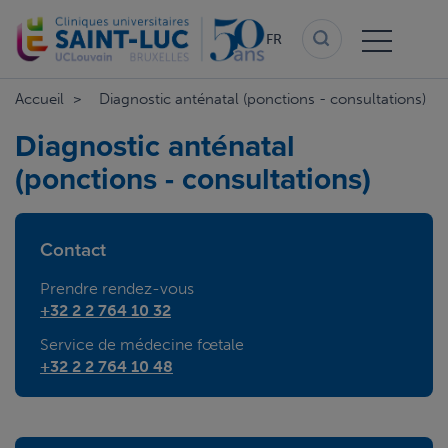
Aller
au
FR
contenu
principal
Accueil
Diagnostic anténatal (ponctions - consultations)
Diagnostic anténatal
(ponctions - consultations)
Contact
Prendre rendez-vous
+32 2 2 764 10 32
Service de médecine fœtale
+32 2 2 764 10 48