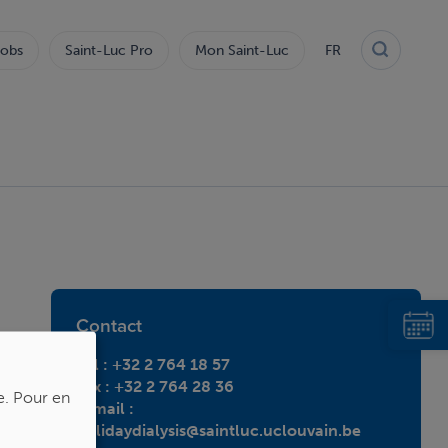
obs
Saint-Luc Pro
Mon Saint-Luc
FR
Contact
Tél : +32 2 764 18 57
Fax : +32 2 764 28 36
e.
Pour en
e-mail :
holidaydialysis@saintluc.uclouvain.be