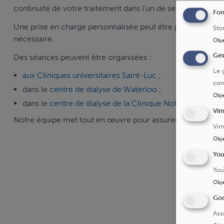
continuité de votre traitement dans l’un de ses centres.
Fon
Une prise en charge personnalisée peut être proposée, avec 
Sto
nécessaire.
Obje
Ges
Des séances peuvent être organisées :
Le 
aux Cliniques universitaires Saint-Luc
;
con
dans le
centre de dialyse de Waterloo
;
Obje
dans le
centre de dialyse de la Clinique Notre-Dame de 
Vi
Notre équipe met tout en œuvre pour assurer votre traitem
Vim
Obje
Yo
You
Obje
Goo
Ass