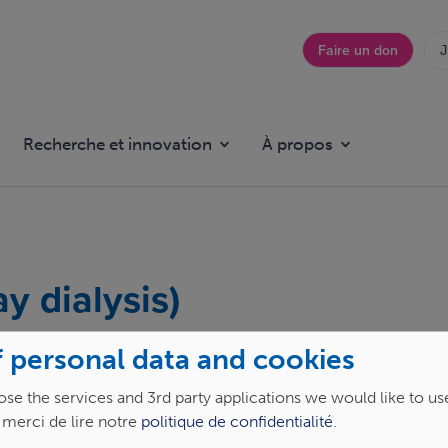
Faire un don
J
Top
menu
Recherche et innovation
À propos
y dialysis)
 personal data and cookies
les et reçoit chaque année des visiteurs pour des raisons
se the services and 3rd party applications we would like to us
elles — pour des vacances, une visite familiale ou un
, merci de lire notre
politique de confidentialité
.
 Cliniques universitaires Saint-Luc peut organiser la