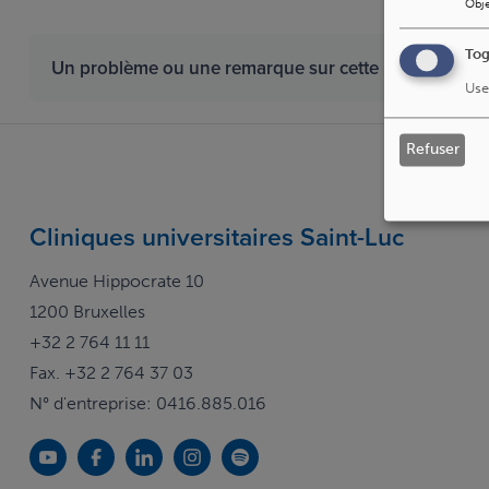
Obje
Tog
Un problème ou une remarque sur cette page ?
Dit
Use
Refuser
Cliniques universitaires Saint-Luc
Avenue Hippocrate 10
1200 Bruxelles
+32 2 764 11 11
Fax. +32 2 764 37 03
N° d'entreprise: 0416.885.016