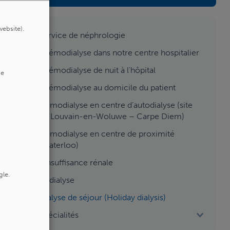
aside
website).
Service de néphrologie
menu
L'hémodialyse dans notre centre hospitalier
2
L'hémodialyse de nuit à l'hôpital
de
L'hémodialyse au domicile du patient
Hémodialyse en centre d’autodialyse (site
de Louvain-en-Woluwe – Carpe Diem)
Hémodialyse en centre de proximité
(Waterloo)
L'insuffisance rénale
gle.
La dialyse
Dialyse de séjour (Holiday dialysis)
Spécialités