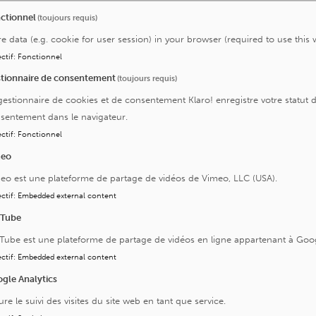
ctionnel
(toujours requis)
la possibilité de recourir à un service de traduction si
re data (e.g. cookie for user session) in your browser (required to use this 
ctif
:
Fonctionnel
tionnaire de consentement
(toujours requis)
gestionnaire de cookies et de consentement Klaro! enregistre votre statut 
sentement dans le navigateur.
ctif
:
Fonctionnel
Grâce (Gosselies)
.
meo
ent dans des conditions optimales durant votre séjour.
eo est une plateforme de partage de vidéos de Vimeo, LLC (USA).
ctif
:
Embedded external content
uTube
Tube est une plateforme de partage de vidéos en ligne appartenant à Goo
ctif
:
Embedded external content
gle Analytics
ure le suivi des visites du site web en tant que service.