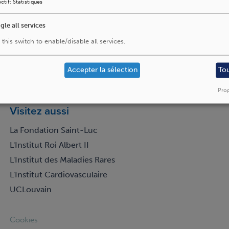
ctif
:
Statistiques
gle all services
es-le-nous
 this switch to enable/disable all services.
Accepter la sélection
To
Prop
Visitez aussi
La Fondation Saint-Luc
L'Institut Roi Albert II
L'Institut des Maladies Rares
L'Institut Cardiovasculaire
UCLouvain
Footer
Cookies