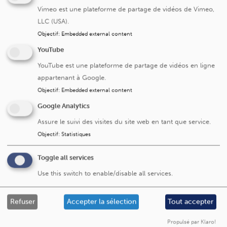
Vimeo est une plateforme de partage de vidéos de Vimeo,
LLC (USA).
Unité de chirurgie oeso-gastro-duodénale
Objectif
:
Embedded external content
YouTube
YouTube est une plateforme de partage de vidéos en ligne
appartenant à Google.
Objectif
:
Embedded external content
Google Analytics
Assure le suivi des visites du site web en tant que service.
Cliniques universitaires Saint-Luc
Objectif
:
Statistiques
Avenue Hippocrate 10
Toggle all services
1200 Bruxelles
Use this switch to enable/disable all services.
+32 2 764 11 11
Fax. +32 2 764 37 03
Refuser
Accepter la sélection
Tout accepter
N° d'entreprise: 0416.885.016
Propulsé par Klaro!