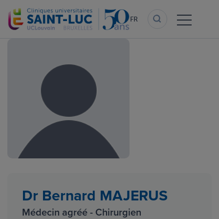
Aller
au
FR
contenu
principal
Dr Bernard MAJERUS
Médecin agréé - Chirurgien