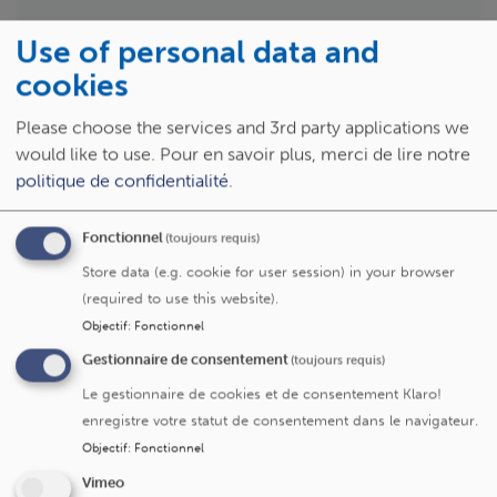
Use of personal data and
Langues :
Français
cookies
Please choose the services and 3rd party applications we
would like to use.
Pour en savoir plus, merci de lire notre
politique de confidentialité
.
Spécialités
Fonctionnel
(toujours requis)
Store data (e.g. cookie for user session) in your browser
(required to use this website).
Chirurgie digestive
Objectif
:
Fonctionnel
Chirurgie bariatrique (By pass gastrique,
Gestionnaire de consentement
(toujours requis)
sleeve)
Le gestionnaire de cookies et de consentement Klaro!
enregistre votre statut de consentement dans le navigateur.
Objectif
:
Fonctionnel
Service/centre
Vimeo