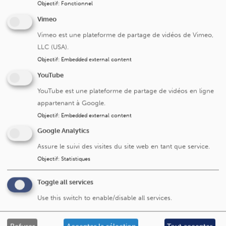
Objectif
:
Fonctionnel
Occupe actuellement le poste de Chef de
Vimeo
Service en Néphrologie
Vimeo est une plateforme de partage de vidéos de Vimeo,
LLC (USA).
Expérience professionnelle et
Objectif
:
Embedded external content
référence
YouTube
Membres de plusieurs sociétés savantes
YouTube est une plateforme de partage de vidéos en ligne
nationales et internationales, telles que
appartenant à Google.
l'American Society of Nephrology,
Objectif
:
Embedded external content
l'International Society of Nephrology,
Google Analytics
l'European Renal Association, la Société
Françophone de Néphrologie, Dialyse et
Assure le suivi des visites du site web en tant que service.
Transplantation et l'International Society for
Objectif
:
Statistiques
Peritoneal Dialysis
Participation active à la recherche clinique en
Toggle all services
tant qu'investigateur principal
Use this switch to enable/disable all services.
Expert internationalement reconnu dans le
domaine de la Dialyse à Domicile