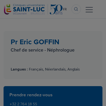
Aller
au
FR
contenu
principal
Pr Eric GOFFIN
Chef de service - Néphrologue
Langues :
Français, Néerlandais, Anglais
Prendre rendez-vous
+32 2 764 18 55