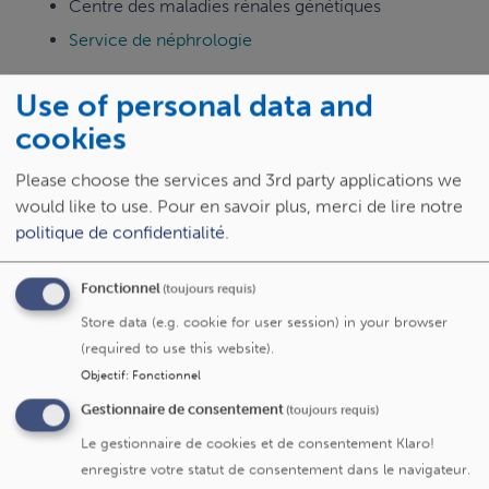
Centre des maladies rénales génétiques
Service de néphrologie
Use of personal data and
cookies
Parcours académique
Please choose the services and 3rd party applications we
Diplômé de l'Université catholique de Louvain
en 1986
would like to use.
Pour en savoir plus, merci de lire notre
politique de confidentialité
.
Spécialité en Médecine Interne - Néphrologie
obtenue en 1991 à l'Université catholique de
Louvain
Fonctionnel
(toujours requis)
Formation complémentaire à Addenbrooke's
Store data (e.g. cookie for user session) in your browser
Hospital, Université de Cambridge, UK
(required to use this website).
Objectif
:
Fonctionnel
Expertise reconnue dans la prise en charge
autonome des patients pour la dialyse à
Gestionnaire de consentement
(toujours requis)
domicile (dialyse péritonéale et Home
Le gestionnaire de cookies et de consentement Klaro!
Hémodialyse) et dans le suivi médical pré et
enregistre votre statut de consentement dans le navigateur.
post-transplantation rénale