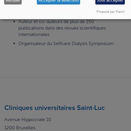
Refuser
Accepter la sélection
Tout accepter
Relecteur pour des revues scientifiques
internationales
Propulsé par Klaro!
Auteur et co-auteurs de plus de 250
publications dans des revues scientifiques
internationales
Organisateur du Selfcare Dialysis Symposium
Cliniques universitaires Saint-Luc
Avenue Hippocrate 10
1200 Bruxelles