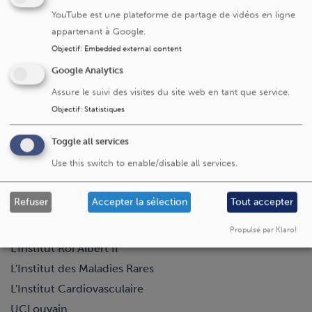
YouTube est une plateforme de partage de vidéos en ligne
Cliniques universitaires Saint-Luc
appartenant à Google.
Objectif
:
Embedded external content
Avenue Hippocrate 10
Google Analytics
1200 Bruxelles
Assure le suivi des visites du site web en tant que service.
+32 2 764 11 11
Objectif
:
Statistiques
Fax. +32 2 764 37 03
N° d'entreprise: 0416.885.016
Toggle all services
Use this switch to enable/disable all services.
Visitez aussi
Refuser
Accepter la sélection
Tout accepter
La Fondation Saint-Luc
Propulsé par Klaro!
L'Institut Roi Albert II
L'Institut des Maladies Rares
L'Institut Cardiovasculaire
UCLouvain