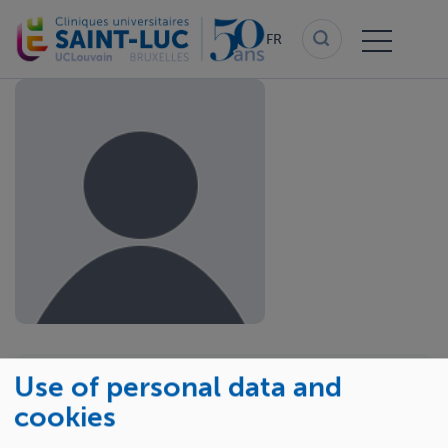
Aller
au
FR
contenu
principal
Use of personal data and
Dr Graziella de
cookies
BROQUEVILLE