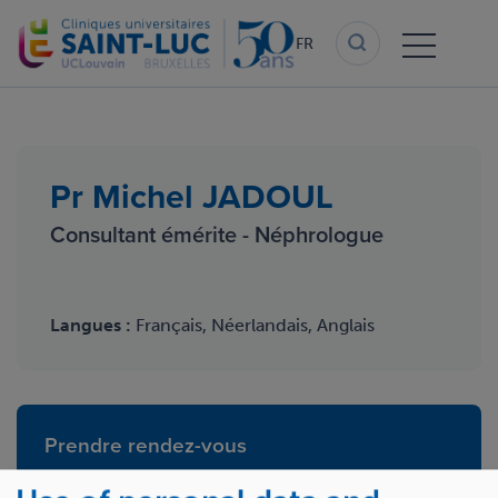
Aller
au
FR
contenu
principal
Pr Michel JADOUL
Consultant émérite - Néphrologue
Langues :
Français, Néerlandais, Anglais
Prendre rendez-vous
+32 2 764 18 55