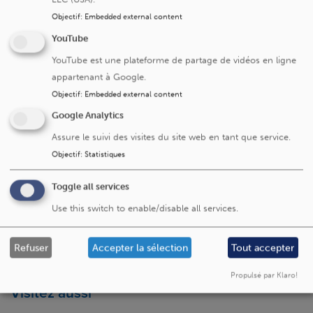
Objectif
:
Embedded external content
YouTube
YouTube est une plateforme de partage de vidéos en ligne
appartenant à Google.
Objectif
:
Embedded external content
Google Analytics
Cliniques universitaires Saint-Luc
Assure le suivi des visites du site web en tant que service.
Avenue Hippocrate 10
Objectif
:
Statistiques
1200 Bruxelles
Toggle all services
+32 2 764 11 11
Use this switch to enable/disable all services.
Fax. +32 2 764 37 03
N° d'entreprise: 0416.885.016
Refuser
Accepter la sélection
Tout accepter
Propulsé par Klaro!
Visitez aussi