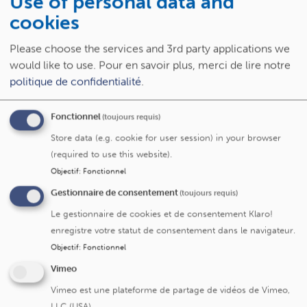
Use of personal data and
cookies
Please choose the services and 3rd party applications we
would like to use.
Pour en savoir plus, merci de lire notre
Spécialités
politique de confidentialité
.
Fonctionnel
(toujours requis)
Néphrologie (maladies des reins)
Store data (e.g. cookie for user session) in your browser
(required to use this website).
Objectif
:
Fonctionnel
Service/centre
Gestionnaire de consentement
(toujours requis)
Le gestionnaire de cookies et de consentement Klaro!
enregistre votre statut de consentement dans le navigateur.
Service de néphrologie
Objectif
:
Fonctionnel
Lupus- sclérodermie
Vimeo
sclerodermie
Vimeo est une plateforme de partage de vidéos de Vimeo,
LLC (USA).