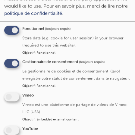
would like to use.
Pour en savoir plus, merci de lire notre
En parallèle de l’imagerie, les équipes s’appuient
politique de confidentialité
.
également sur un marqueur sanguin : les neurofilaments.
Ces protéines, libérées lors de la dégradation des
Fonctionnel
(toujours requis)
neurones, permettent de mieux suivre l’activité de la
maladie et la réponse au traitement.
Store data (e.g. cookie for user session) in your browser
(required to use this website).
Cette approche combinée — imagerie avancée et
Objectif
:
Fonctionnel
biomarqueurs — constitue une avancée importante dans
Gestionnaire de consentement
(toujours requis)
le suivi personnalisé des patients.
Le gestionnaire de cookies et de consentement Klaro!
enregistre votre statut de consentement dans le navigateur.
La sclérose en plaque aux Cliniques
Objectif
:
Fonctionnel
universitaires Saint-Luc
Vimeo
Chaque année, entre 1.000 et 1.200 patients sont suivis
Vimeo est une plateforme de partage de vidéos de Vimeo,
aux Cliniques Saint-Luc, faisant du centre l’un des plus
LLC (USA).
importants en Belgique francophone. S’appuyant sur une
Objectif
:
Embedded external content
longue expérience dans la conduite d’études cliniques,
Saint-Luc propose régulièrement à ses patients des
YouTube
traitements innovants ou en cours de développement.