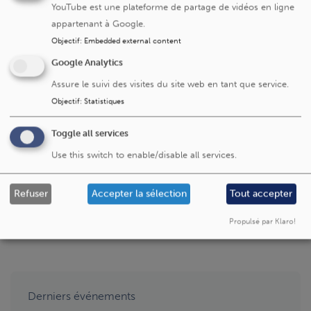
YouTube est une plateforme de partage de vidéos en ligne
appartenant à Google.
Au-delà de la recherche, la prise en charge repose sur
une approche globale et multidisciplinaire. Neurologues,
Objectif
:
Embedded external content
infirmières spécialisées, neuro-radiologues, neuro-
Google Analytics
urologues, neuro-ophtalmologues, médecins de
Assure le suivi des visites du site web en tant que service.
Médecine physique et autres professionnels de santé
Objectif
:
Statistiques
travaillent en étroite collaboration pour assurer un suivi
complet des patients.
Toggle all services
Use this switch to enable/disable all services.
En savoir plus sur la
prise en charge de la sclérose
Refuser
Accepter la sélection
Tout accepter
en plaques
aux Cliniques universitaires Saint-Luc
Propulsé par Klaro!
Derniers événements