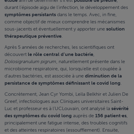
étude
afin de déterminer s’il est
possible de prédire
,
durant l’épisode aigu de l’infection, le développement des
symptômes persistants
dans le temps. Avec, in fine,
comme objectif de mieux comprendre les mécanismes
sous-jacents et éventuellement y apporter une
solution
thérapeutique préventive
.
Après 5 années de recherches, les scientifiques ont
découvert
le rôle central d’une bactérie
,
Dolosigranulum pigrum
, naturellement présente dans le
microbiome respiratoire, qui, lorsqu’elle est couplée à
d’autres bactéries, est associée à une
diminution de la
persistance de symptômes définissant le covid long
.
Concrètement, Jean Cyr Yombi, Leïla Belkhir et Julien De
Greef, infectiologues aux Cliniques universitaires Saint-
Luc et professeur·es à l’UCLouvain, ont analysé la
sévérité
des symptômes du covid long
auprès de
156 patient·es
,
principalement une fatigue intense, des troubles cognitifs
et des atteintes respiratoires (essoufflement). Ensuite,