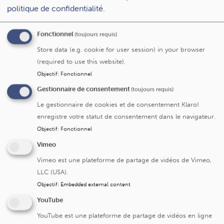
d’une grippe sévère (par un mécanisme qui reste encore à
politique de confidentialité
.
élucider). A l’inverse, lorsqu’elle est
peu présente
dans le
corps, les scientifiques observent une
prédisposition à
Fonctionnel
(toujours requis)
développer une forme persistante de la maladie
.
Store data (e.g. cookie for user session) in your browser
La bonne nouvelle, c’est que l’action protectrice de cette
(required to use this website).
bactérie était déjà connue dans le cadre de la grippe
Objectif
:
Fonctionnel
infectieuse. Cette nouvelle découverte, publiée dans la
Gestionnaire de consentement
(toujours requis)
revue scientifique
Microbiology Spectrum
, vient donc
Le gestionnaire de cookies et de consentement Klaro!
renforcer le rôle potentiellement bénéfique de cette
enregistre votre statut de consentement dans le navigateur.
bactérie
Dolosigranulum pigrum et permettra, les
scientifiques l’espèrent, d’
accélérer la recherche
dans ce
Objectif
:
Fonctionnel
domaine et envisager de nouvelles stratégies
Vimeo
thérapeutiques avec la perspective du
développement
Vimeo est une plateforme de partage de vidéos de Vimeo,
d’un probiotique
,
sous forme de spray nasal
par ex., à
LLC (USA).
prendre en amont de la saison hivernale, afin de protéger
Objectif
:
Embedded external content
la population des maladies infectieuses sévères telles que
YouTube
le covid-19 ou la grippe.
YouTube est une plateforme de partage de vidéos en ligne
Autre constat important de cette étude,
l’impact des