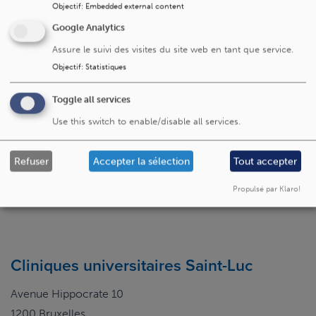
Objectif
:
Embedded external content
participé à de très nombreuses investigations cliniques.
Nous avons bénéficié de nombreux financements (FNRS,
Google Analytics
FRSM, Région Wallonne, Plan Marshall, Eurocores, Fonds
Assure le suivi des visites du site web en tant que service.
pour la Recherche Scientifique en Rhumatologie). Nous
Objectif
:
Statistiques
sommes particulièrement heureux de bénéficier du
soutien de la
Fondation Saint-Luc
.
Toggle all services
Use this switch to enable/disable all services.
Un problème ou une remarque
Dites-le-nous
sur cette page ?
Refuser
Accepter la sélection
Tout accepter
Propulsé par Klaro!
Cliniques universitaires Saint-Luc
Avenue Hippocrate 10
1200 Bruxelles