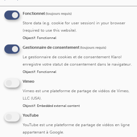
participent à l'inflammation et à l'agression contre
l'articulation. Parce que des molécules différentes sont
Fonctionnel
(toujours requis)
exprimées dans des maladies différentes, nous pourrons
Store data (e.g. cookie for user session) in your browser
probablement, dans le futur, compléter notre diagnostic
(required to use this website).
clinique par un diagnostic moléculaire. Nous pourrons
peut-être préciser à l'avance quel type de traitement sera
Objectif
:
Fonctionnel
efficace chez un patient en particulier, grâce à
Gestionnaire de consentement
(toujours requis)
l'identification d'une signature moléculaire prédisant la
Le gestionnaire de cookies et de consentement Klaro!
réponse à telle ou telle autre molécule.
enregistre votre statut de consentement dans le navigateur.
Dans chacun de nos domaines d'expertise, nous testons
Objectif
:
Fonctionnel
l'efficacité de nouveaux traitements. Cette approche
Vimeo
permet aux patients qui participent à des études cliniques
Vimeo est une plateforme de partage de vidéos de Vimeo,
d'accéder précocement à des molécules innovantes.
LLC (USA).
Dans des domaines aussi variés que la
polyarthrite
,
Objectif
:
Embedded external content
le
lupus
, la
sclérodermie
ou l'
ostéoporose
, nous avons la
YouTube
possibilité d'offrir au patient un accès privilégié à de
nouveaux médicaments.
YouTube est une plateforme de partage de vidéos en ligne
appartenant à Google.
Nous avons rédigé des centaines d’articles scientifiques et