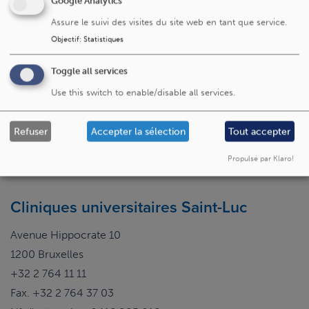
Google Analytics
visites peuvent être interrompues ou élargies. Ces
Assure le suivi des visites du site web en tant que service.
décisions rares ne sont prises que par l’infirmière ou le
Objectif
:
Statistiques
médecin.
Toggle all services
Un problème ou une remarque
Use this switch to enable/disable all services.
Dites-le-nous
sur cette page ?
Refuser
Accepter la sélection
Tout accepter
Propulsé par Klaro!
Cliniques universitaires Saint-Luc
Avenue Hippocrate 10
1200 Bruxelles
+32 2 764 11 11
Fax. +32 2 764 37 03