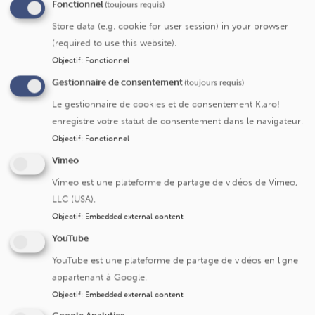
Fonctionnel
(toujours requis)
universitaires Saint-Luc sont présents durant la journée
pour informer les parents de l'évolution et des progrès de
Store data (e.g. cookie for user session) in your browser
leur enfant. N'hésitez pas à leur poser toutes vos
(required to use this website).
questions.
Objectif
:
Fonctionnel
Gestionnaire de consentement
(toujours requis)
La famille, les proches et les amis
Le gestionnaire de cookies et de consentement Klaro!
Ceux-ci peuvent également venir chaque jour, avec les
enregistre votre statut de consentement dans le navigateur.
parents de l'enfant, de 16h30 à 17h30
. Cependant, nous
Objectif
:
Fonctionnel
limitons le nombre de visiteurs à deux personnes par
Vimeo
tranche horaire (les parents plus deux personnes
extérieures maximum).
Vimeo est une plateforme de partage de vidéos de Vimeo,
LLC (USA).
Afin de respecter le bien-être du bébé et de ses voisins, le
Objectif
:
Embedded external content
nombre de personnes présentes au chevet de l'enfant est
limité à deux à la fois, soit un parent et un accompagnant.
YouTube
Il va de soi que les visiteurs ne seront ni malades ni
YouTube est une plateforme de partage de vidéos en ligne
enrhumés et respecteront, eux aussi, l’intimité des autres
appartenant à Google.
bébés. Sachez aussi que lors de soins ou situations
Objectif
:
Embedded external content
exceptionnelles, chez votre enfant ou son petit voisin, les