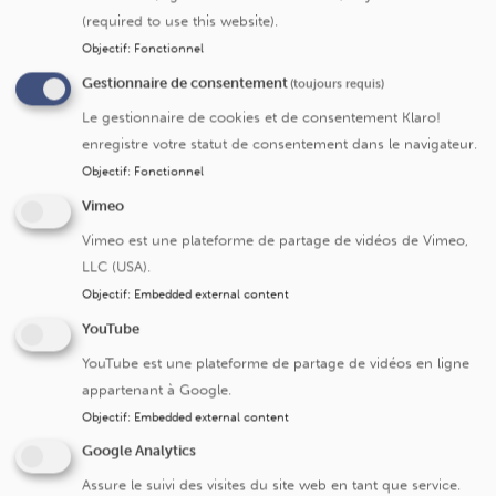
(required to use this website).
Objectif
:
Fonctionnel
Submit
Gestionnaire de consentement
(toujours requis)
Le gestionnaire de cookies et de consentement Klaro!
enregistre votre statut de consentement dans le navigateur.
Objectif
:
Fonctionnel
Vimeo
Cliniques universitaires Saint-Luc
Vimeo est une plateforme de partage de vidéos de Vimeo,
LLC (USA).
Avenue Hippocrate 10
Objectif
:
Embedded external content
1200 Bruxelles
YouTube
+32 2 764 11 11
YouTube est une plateforme de partage de vidéos en ligne
Fax. +32 2 764 37 03
appartenant à Google.
N° d'entreprise: 0416.885.016
Objectif
:
Embedded external content
Google Analytics
Assure le suivi des visites du site web en tant que service.