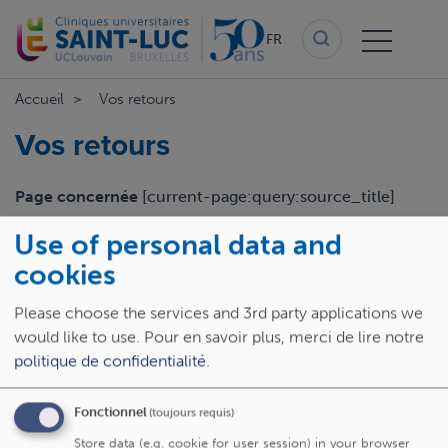
Aller
au
FR
contenu
principal
Accueil
Vos retours
Vos retours
Page concernée
[current-page:query:source_title]
Use of personal data and
Email
cookies
Please choose the services and 3rd party applications we
Retour
would like to use.
Pour en savoir plus, merci de lire notre
politique de confidentialité
.
Fonctionnel
(toujours requis)
Store data (e.g. cookie for user session) in your browser