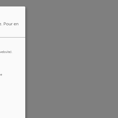
e.
Pour en
website).
de