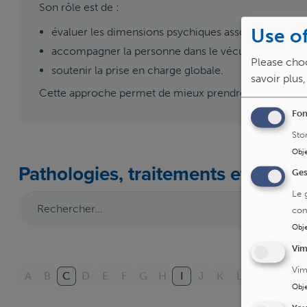
Son rôle est de :
Use of
évaluer les dimensions psychiques associées ;
accompagner la personne dans le vécu de la maladi
Please choo
soutenir la prise en charge globale.
savoir plus
Cette approche permet de mieux prendre en compte l
Fon
Sto
Obje
Pathologies, traitements et exam
Ges
Le 
con
Obje
Vi
Vim
A
B
C
D
E
F
G
H
I
J
K
L
M
N
O
Obje