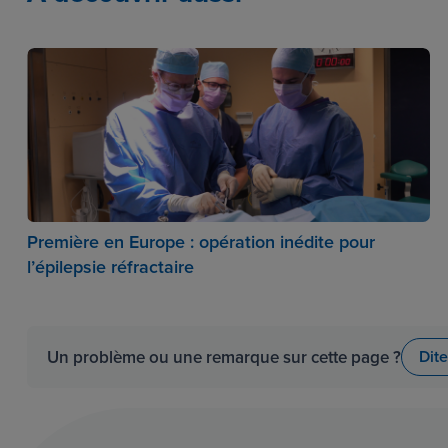
Première en Europe : opération inédite pour
l’épilepsie réfractaire
Un problème ou une remarque sur cette page ?
Dit