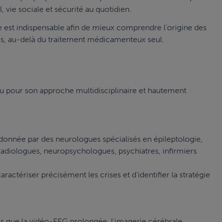
l, vie sociale et sécurité au quotidien.
e est indispensable afin de mieux comprendre l’origine des
ves, au-delà du traitement médicamenteux seul.
nu pour son approche multidisciplinaire et hautement
donnée par des neurologues spécialisés en épileptologie,
radiologues, neuropsychologues, psychiatres, infirmiers
ractériser précisément les crises et d’identifier la stratégie
ls que la vidéo-EEG prolongée, l’imagerie cérébrale