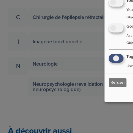
Yo
You
C
Chirurgie de l'épilepsie réfractaire
Obje
Goo
Ass
I
Imagerie fonctionnelle
Obje
Tog
Neurologie
N
Use
Refuser
Neuropsychologie (revalidation
neuropsychologique)
À découvrir aussi