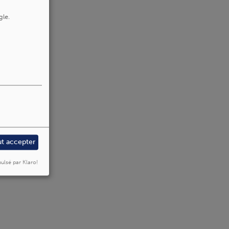
gle.
ut accepter
ulsé par Klaro!