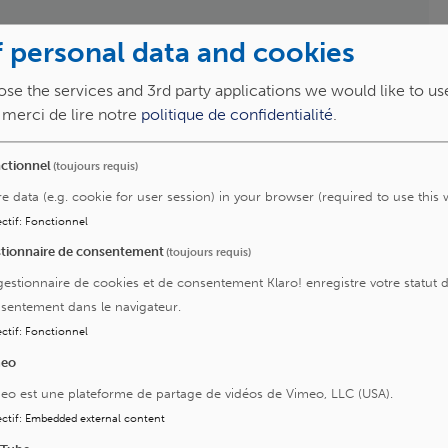
 personal data and cookies
e ;
se the services and 3rd party applications we would like to us
, merci de lire notre
politique de confidentialité
.
’ensemble des besoins du patient
ctionnel
(toujours requis)
re data (e.g. cookie for user session) in your browser (required to use this 
ctif
:
Fonctionnel
ens
tionnaire de consentement
(toujours requis)
gestionnaire de cookies et de consentement Klaro! enregistre votre statut 
sentement dans le navigateur.
ctif
:
Fonctionnel
meo
eo est une plateforme de partage de vidéos de Vimeo, LLC (USA).
P
Q
R
S
T
U
V
W
X
Y
Z
ctif
:
Embedded external content