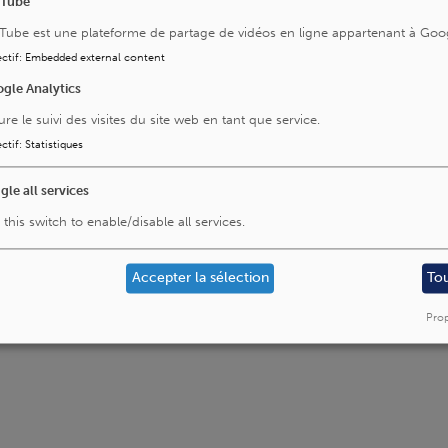
uTube
Tube est une plateforme de partage de vidéos en ligne appartenant à Goo
ctif
:
Embedded external content
gle Analytics
ure le suivi des visites du site web en tant que service.
ctif
:
Statistiques
gle all services
Neurophysiologie
 this switch to enable/disable all services.
Accepter la sélection
To
Prop