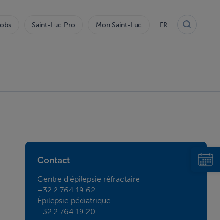
obs
Saint-Luc Pro
Mon Saint-Luc
FR
Contact
Centre d'épilepsie réfractaire
+32 2 764 19 62
Épilepsie pédiatrique
+32 2 764 19 20