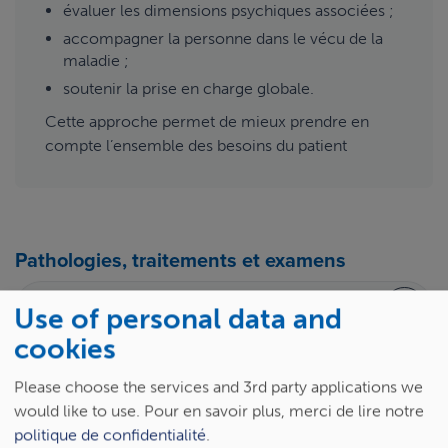
évaluer les dimensions psychiques associées ;
accompagner la personne dans le vécu de la
maladie ;
soutenir la prise en charge globale.
Cette approche permet de mieux prendre en
compte l’ensemble des besoins du patient
Pathologies, traitements et examens
Use of personal data and
cookies
Please choose the services and 3rd party applications we
A
B
C
D
E
F
G
H
I
J
K
L
M
N
would like to use.
Pour en savoir plus, merci de lire notre
O
P
Q
R
S
T
U
V
W
X
Y
Z
politique de confidentialité
.