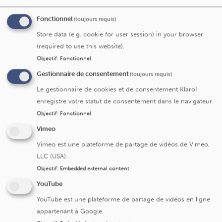
Fonctionnel
(toujours requis)
C
Store data (e.g. cookie for user session) in your browser
(required to use this website).
Objectif
:
Fonctionnel
Chirurgie de l'épilepsie réfractaire
Gestionnaire de consentement
(toujours requis)
Le gestionnaire de cookies et de consentement Klaro!
enregistre votre statut de consentement dans le navigateur.
I
Objectif
:
Fonctionnel
Vimeo
Imagerie fonctionnelle
Vimeo est une plateforme de partage de vidéos de Vimeo,
LLC (USA).
Objectif
:
Embedded external content
N
YouTube
YouTube est une plateforme de partage de vidéos en ligne
appartenant à Google.
Neurologie