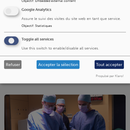
Objectif
:
Embedded external content
Google Analytics
Neurophysiologie
Assure le suivi des visites du site web en tant que service.
Objectif
:
Statistiques
Neuropsychologie (revalidation
neuropsychologique)
Toggle all services
Use this switch to enable/disable all services.
Refuser
Accepter la sélection
Tout accepter
Propulsé par Klaro!
À découvrir aussi