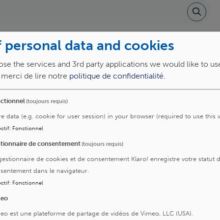
 personal data and cookies
P
Q
R
S
T
U
V
W
X
Y
Z
se the services and 3rd party applications we would like to us
, merci de lire notre
politique de confidentialité
.
ctionnel
(toujours requis)
re data (e.g. cookie for user session) in your browser (required to use this 
ctif
:
Fonctionnel
tionnaire de consentement
(toujours requis)
Clinique de la mémoire
gestionnaire de cookies et de consentement Klaro! enregistre votre statut 
sentement dans le navigateur.
Centre de référence neuromusculaire
ctif
:
Fonctionnel
meo
re
eo est une plateforme de partage de vidéos de Vimeo, LLC (USA).