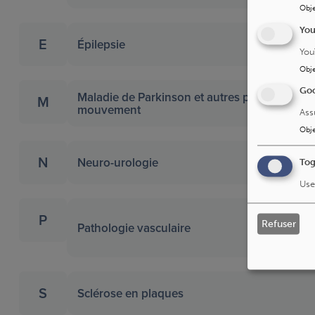
Obje
Yo
E
Épilepsie
You
Obje
Goo
Maladie de Parkinson et autres pathologies 
M
mouvement
Ass
Obje
N
Neuro-urologie
Tog
Use
P
Refuser
Pathologie vasculaire
S
Sclérose en plaques