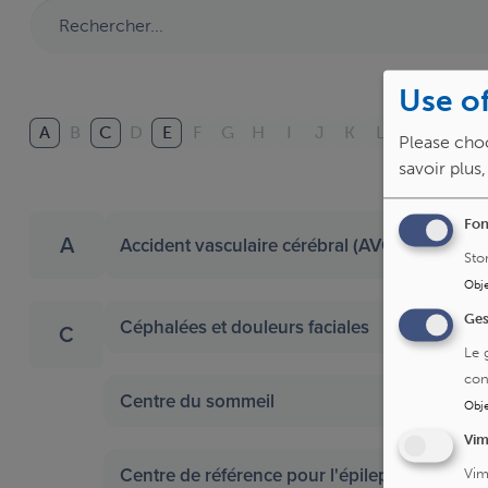
Use of
A
B
C
D
E
F
G
H
I
J
K
L
M
N
O
Please choo
savoir plus
Fon
A
Accident vasculaire cérébral (AVC)
Sto
Obje
Ges
Céphalées et douleurs faciales
C
Le 
con
Centre du sommeil
Obje
Vi
Centre de référence pour l'épilepsie réfractai
Vim