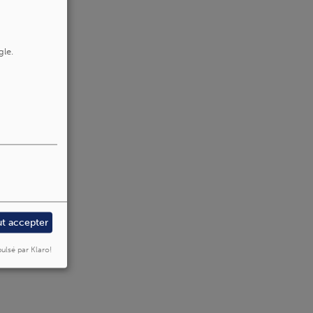
gle.
ut accepter
ulsé par Klaro!