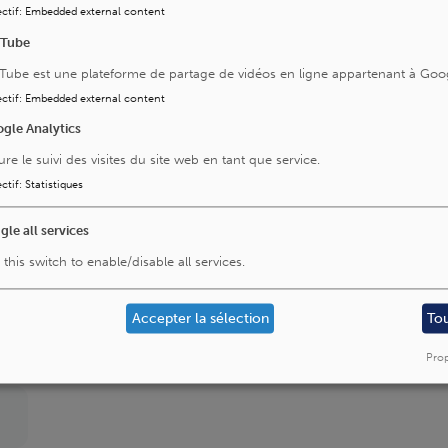
ctif
:
Embedded external content
uTube
Tube est une plateforme de partage de vidéos en ligne appartenant à Goo
ctif
:
Embedded external content
gle Analytics
du
Malformation artérioveineuse cérébrale et
médullaire
ure le suivi des visites du site web en tant que service.
ctif
:
Statistiques
Neurologie générale
gle all services
 this switch to enable/disable all services.
Pathologie vasculaire et neurosonologie
Accepter la sélection
To
(évaluation de la circulation cérébrale par
échographie)
Prop