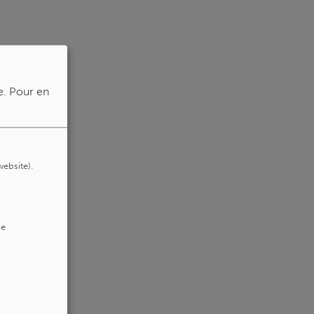
e.
Pour en
website).
de