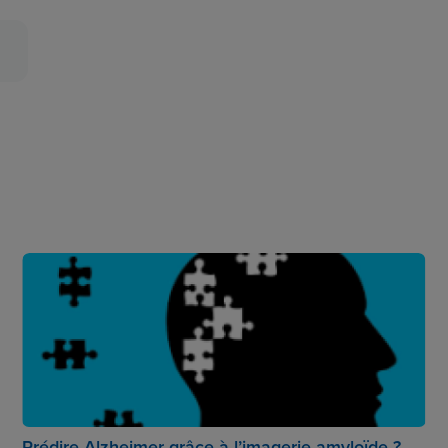
Prédire Alzheimer grâce à l’imagerie amyloïde ?