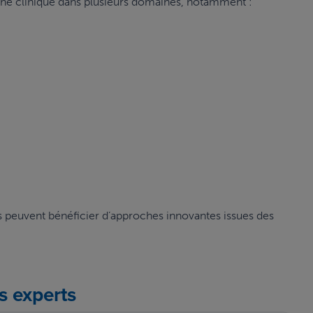
che clinique dans plusieurs domaines, notamment :
ts peuvent bénéficier d’approches innovantes issues des
s experts