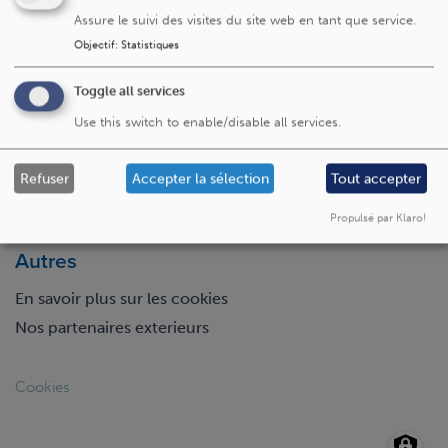
Assure le suivi des visites du site web en tant que service.
Objectif
:
Statistiques
Visitez aussi
Toggle all services
La Fondation Saint-Luc
Use this switch to enable/disable all services.
L'Institut Roi Albert II
L'Institut des Maladies Rares
Refuser
Accepter la sélection
Tout accepter
L'Institut Cardiovasculaire
UCLouvain
Propulsé par Klaro!
Autres
En savoir plus sur les cookies
Nos partenaires exterieurs
Footer
Cookies
legal