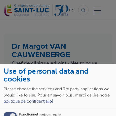
Aller
au
FR
contenu
principal
Dr Margot VAN
CAUWENBERGE
Chef de clinique adjoint - Neurologue
Use of personal data and
cookies
Please choose the services and 3rd party applications we
would like to use.
Pour en savoir plus, merci de lire notre
politique de confidentialité
.
Fonctionnel
(toujours requis)