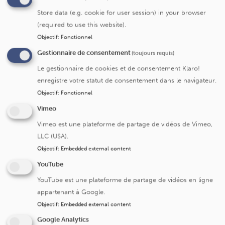
Service/centre
Store data (e.g. cookie for user session) in your browser
(required to use this website).
Service de neurologie
Objectif
:
Fonctionnel
Gestionnaire de consentement
(toujours requis)
Le gestionnaire de cookies et de consentement Klaro!
enregistre votre statut de consentement dans le navigateur.
Objectif
:
Fonctionnel
Vimeo
Vimeo est une plateforme de partage de vidéos de Vimeo,
Cliniques universitaires Saint-Luc
LLC (USA).
Objectif
:
Embedded external content
Avenue Hippocrate 10
YouTube
1200 Bruxelles
YouTube est une plateforme de partage de vidéos en ligne
+32 2 764 11 11
appartenant à Google.
Fax. +32 2 764 37 03
Objectif
:
Embedded external content
N° d'entreprise: 0416.885.016
Google Analytics