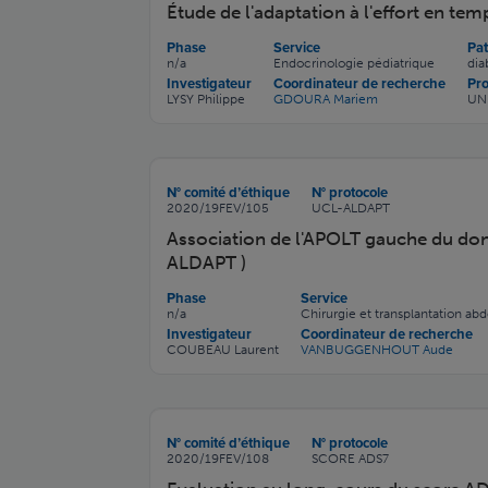
Étude de l'adaptation à l'effort en te
Phase
Service
Pat
n/a
Endocrinologie pédiatrique
dia
Investigateur
Coordinateur de recherche
Pr
LYSY Philippe
GDOURA Mariem
UN
N° comité d’éthique
N° protocole
2020/19FEV/105
UCL-ALDAPT
Association de l'APOLT gauche du donne
ALDAPT )
Phase
Service
n/a
Chirurgie et transplantation ab
Investigateur
Coordinateur de recherche
COUBEAU Laurent
VANBUGGENHOUT Aude
N° comité d’éthique
N° protocole
2020/19FEV/108
SCORE ADS7