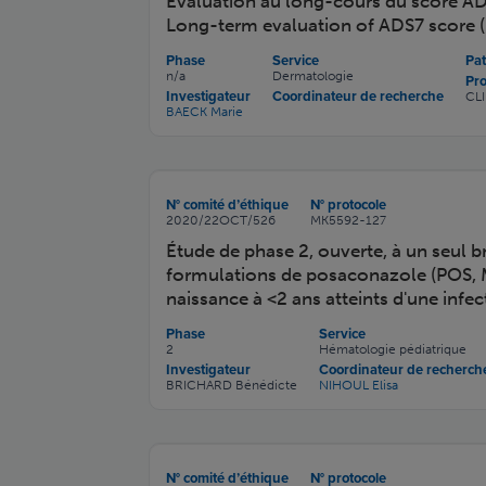
Evaluation au long-cours du score A
Long-term evaluation of ADS7 score (
Phase
Service
Pat
n/a
Dermatologie
Pr
Investigateur
Coordinateur de recherche
CL
BAECK Marie
N° comité d’éthique
N° protocole
2020/22OCT/526
MK5592-127
Étude de phase 2, ouverte, à un seul br
formulations de posaconazole (POS, M
naissance à <2 ans atteints d'une inf
Phase
Service
2
Hématologie pédiatrique
Investigateur
Coordinateur de recherch
BRICHARD Bénédicte
NIHOUL Elisa
N° comité d’éthique
N° protocole