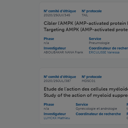
N° comité d’éthique
N° protocole
2020/29JUI/345
TAIL
Cibler l'AMPK (AMP-activated protein 
Targeting AMPK (AMP-activated protein
Phase
Service
n/a
Pneumologie
Investigateur
Coordinateur de reche
ABOUBAKAR NANA Frank
ERCULISSE Vanessa
N° comité d’éthique
N° protocole
2020/29JUL/387
MDSC01
Etude de l'action des cellules myéloï
Study of the action of myeloid suppres
Phase
Service
n/a
Gynécologie et andrologie
Investigateur
Coordinateur de recherche
LUYCKX Mathieu