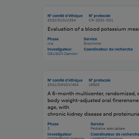
N° comité d’éthique
N° protocole
2021/01JUI/254
CR-2021-001
Evaluation of a blood potassium mea
Phase
Service
n/a
Biochimie
Investigateur
Coordinateur de recherche
GRUSON Damien
N° comité d’éthique
N° protocole
2021/02NOV/454
19920
A 6-month multicenter, randomized, d
body weight-adjusted oral finerenone 
age, with
chronic kidney disease and proteinuria 
Phase
Service
3
Pédiatrie spécialisée
Investigateur
Coordinateur de recherch
GODEFROID Nathalie
LAMBERT Sandrine