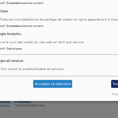
ctif
:
Embedded external content
uTube
double aveugle, sur l'efficacité et la sécurité comparant
laques primaire progressive. ( PERSEUS )
Tube est une plateforme de partage de vidéos en ligne appartenant à Goo
ctif
:
Embedded external content
Pathologie
sclérose en plaques
gle Analytics
Promoteur
SANOFI AVENTIS BELGIUM NV
ure le suivi des visites du site web en tant que service.
ctif
:
Statistiques
gle all services
 this switch to enable/disable all services.
rte, du TL-895 chez des sujets atteints de myélofibrose ré
inase et de myélofibrose inéligible au traitement par inhib
Accepter la sélection
To
Pathologie
Prop
maladie myéloproliférative chronique à évolution imprévisible et incon
herche
Promoteur
arlène
TELIOS PHARMA INC