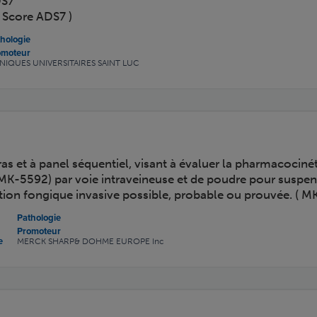
DS7
 Score ADS7 )
hologie
omoteur
INIQUES UNIVERSITAIRES SAINT LUC
as et à panel séquentiel, visant à évaluer la pharmacocinétiq
K-5592) par voie intraveineuse et de poudre pour suspens
ection fongique invasive possible, probable ou prouvée. ( 
Pathologie
Promoteur
e
MERCK SHARP& DOHME EUROPE Inc