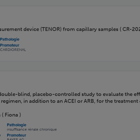
surement device (TENOR) from capillary samples ( CR-20
Pathologie
Promoteur
CARDIORENAL
ouble-blind, placebo-controlled study to evaluate the ef
regimen, in addition to an ACEI or ARB, for the treatment 
( Fiona )
Pathologie
insuffisance rénale chronique
e
Promoteur
BAYER AG