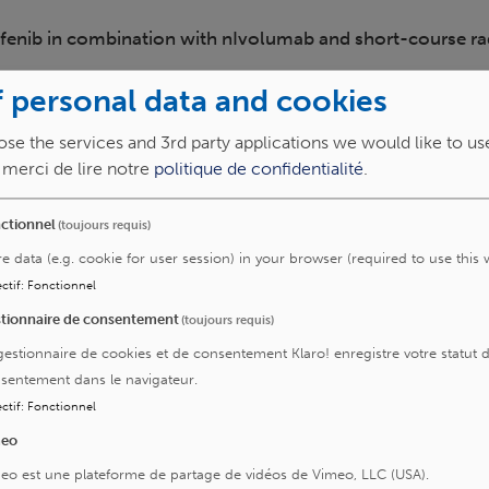
afenib in combination with nIvolumab and short-course rad
 personal data and cookies
Pathologie
tumeur maligne du rectum
e
Promoteur
se the services and 3rd party applications we would like to us
INSTITUT JULES BORDET
, merci de lire notre
politique de confidentialité
.
ctionnel
(toujours requis)
re data (e.g. cookie for user session) in your browser (required to use this 
ctif
:
Fonctionnel
ologie cardio-vasculaire
gy Registry ( ROPAC III )
tionnaire de consentement
(toujours requis)
athologie
gestionnaire de cookies et de consentement Klaro! enregistre votre statut 
ardiopathie, sans précision
sentement dans le navigateur.
romoteur
UROPEAN SOCIETY OF CARDIOLOGY
ctif
:
Fonctionnel
meo
eo est une plateforme de partage de vidéos de Vimeo, LLC (USA).