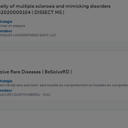
eity of multiple sclerosis and mimicking disorders
32020000104 ( DISSECT MS )
hologie
érose en plaques
omoteur
INIQUES UNIVERSITAIRES SAINT LUC
lve Rare Diseases ( BeSolveRD )
hologie
ard mental sans précision, sans trouble du comportement ou troubles du comportem
omoteur
 LEUVEN (GASTHUISBERG - KUL)