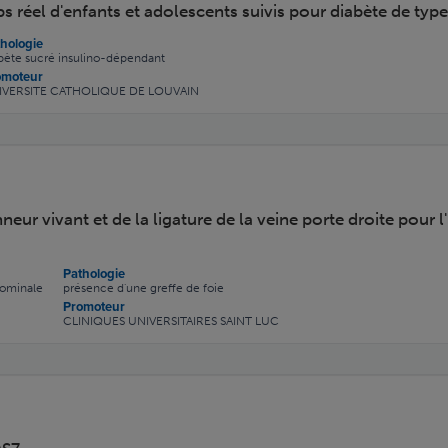
mps réel d'enfants et adolescents suivis pour diabète de t
hologie
bète sucré insulino-dépendant
omoteur
IVERSITE CATHOLIQUE DE LOUVAIN
ur vivant et de la ligature de la veine porte droite pour 
Pathologie
dominale
présence d'une greffe de foie
Promoteur
CLINIQUES UNIVERSITAIRES SAINT LUC