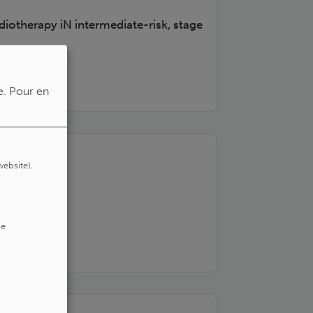
iotherapy iN intermediate-risk, stage
e.
Pour en
website).
de