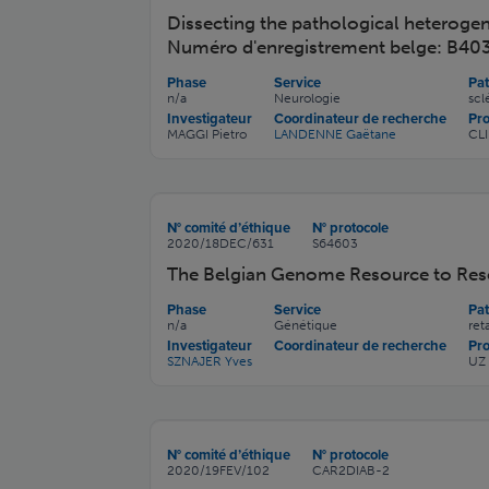
Dissecting the pathological heterogen
Numéro d'enregistrement belge: B40
Phase
Service
Pat
n/a
Neurologie
scl
Investigateur
Coordinateur de recherche
Pr
MAGGI Pietro
LANDENNE Gaëtane
CL
N° comité d’éthique
N° protocole
2020/18DEC/631
S64603
The Belgian Genome Resource to Reso
Phase
Service
Pat
n/a
Génétique
ret
Investigateur
Coordinateur de recherche
Pr
SZNAJER Yves
UZ
N° comité d’éthique
N° protocole
2020/19FEV/102
CAR2DIAB-2